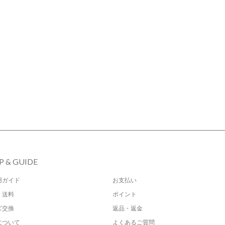
P & GUIDE
用ガイド
お支払い
・送料
ポイント
ズ交換
返品・返金
について
よくあるご質問