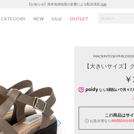
【お知らせ】熊本地域地震の影響による配送遅延
詳細
CATEGORY
NEW
SALE
OUTLET
MACKINTOSH PHILOSO
【大きいサイズ】グ
￥
なら
3回払いで月々7,
この商品は
サイ
お急ぎ便なら
9時間04分45