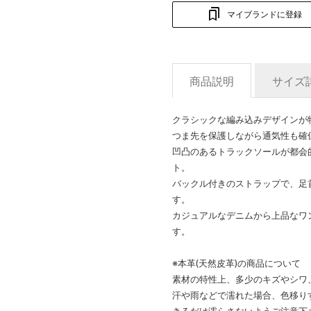
マイブランドに登録
商品説明
サイズ
クラシックな編み込みデザインが
つま先を保護しながら通気性も確
凹凸のあるトラックソールが都会
ト。
バックル付きのストラップで、足
す。
カジュアルなデニムから上品なワ
す。
※本革(天然皮革)の商品について
素材の特性上、多少のキズやシワ
汗や雨などで濡れた場合、色移り
きるだけ濡らさないようご注意下