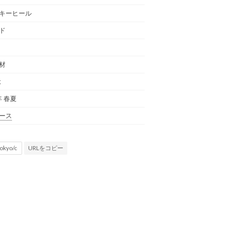
キーヒール
ド
材
g
年 春夏
ース
URLをコピー