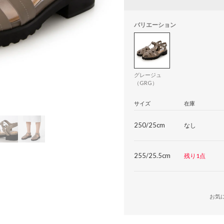
バリエーション
グレージュ
（GRG）
サイズ
在庫
250/25cm
なし
255/25.5cm
残り1点
お気