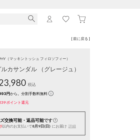
[ 前に戻る ]
PHY
（マッキントッシュ フィロソフィー）
ルカサンダル （グレージュ）
23,980
税込
993円
から。分割手数料無料
239
ポイント還元
ズ交換可能・返品可能
です
以内
のお支払いで
8月9日(日)
にお届け
詳細
秒