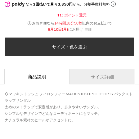
なら
3回払いで月々3,850円
から。分割手数料無料
115
ポイント還元
お急ぎ便なら
以内
のお支払いで
14時間18分49秒
8月10日(月)
にお届け
詳細
サイズ・色を選ぶ
商品説明
サイズ詳細
◇マッキントッシュ フィロソフィー MACKINTOSH PHILOSOPHY バックスト
ラップサンダル
太めのストラップで安定感があり、歩きやすいサンダル。
シンプルなデザインでどんなコーディネートにもマッチ。
ナチュラル素材のヒールがアクセントに。