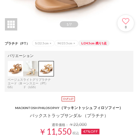
1
/
7
8
プラチナ（PT）
S/22.5cm
×
M/23.5cm
×
L/24.5cm
残り1点
バリエーション
ベージュス
ライトグリ
プラチナ
エード（B
ーンスエー
（PT）
GS）
ド（LGS）
（マッキントッシュ フィロソフィー）
MACKINTOSH PHILOSOPHY
バックストラップサンダル （プラチナ）
￥22,000
通常価格：
￥11,550
47%OFF
税込