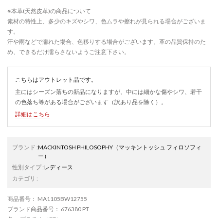
※本革(天然皮革)の商品について
素材の特性上、多少のキズやシワ、色ムラや擦れが見られる場合がございま
す。
汗や雨などで濡れた場合、色移りする場合がございます。革の品質保持のた
め、できるだけ濡らさないようご注意下さい。
こちらはアウトレット品です。
主にはシーズン落ちの新品になりますが、中には細かな傷やシワ、若干
の色落ち等がある場合がございます（訳あり品を除く）。
詳細はこちら
ブランド
:
MACKINTOSH PHILOSOPHY
（マッキントッシュ フィロソフィ
ー）
性別タイプ
:
レディース
カテゴリ
:
商品番号
： MA1105BW12755
ブランド商品番号
： 676380 PT