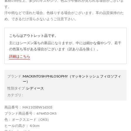
素材の特性上、多少のキズやシワ、色ムラや擦れが見られる場合がございま
す。
汗や雨などで濡れた場合、色移りする場合がございます。革の品質保持のた
め、できるだけ濡らさないようご注意下さい。
こちらはアウトレット品です。
主にはシーズン落ちの新品になりますが、中には細かな傷やシワ、若干
の色落ち等がある場合がございます（訳あり品を除く）。
詳細はこちら
ブランド
:
MACKINTOSH PHILOSOPHY
（マッキントッシュ フィロソフィ
ー）
性別タイプ
:
レディース
カテゴリ
:
商品番号
： MA1105BW16503
ブランド商品番号
： 676453 OKS
色
： オークスエード（OKS）
ヒールの高さ
： 4.0cm