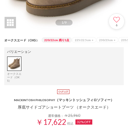
1
/
9
6
オークスエード（OKS）
220/22cm
残り1点
225/22.5cm
×
230/23cm
×
235/
バリエーション
オークスエ
ード（OK
S）
（マッキントッシュ フィロソフィー）
MACKINTOSH PHILOSOPHY
厚底サイドゴアショートブーツ （オークスエード）
￥25,960
通常価格：
￥17,622
32%OFF
税込