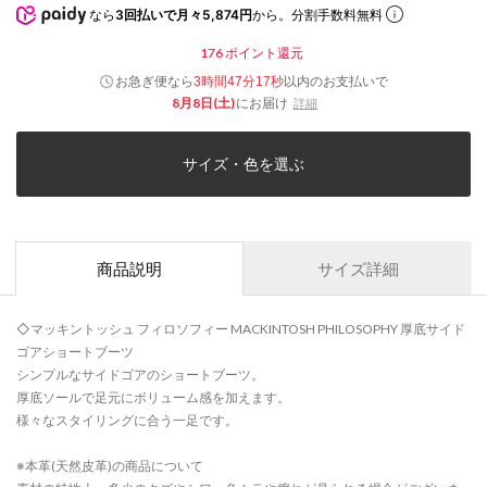
なら
3回払いで月々5,874円
から。分割手数料無料
176
ポイント還元
お急ぎ便なら
以内
のお支払いで
3時間47分17秒
8月8日(土)
にお届け
詳細
サイズ・色を選ぶ
商品説明
サイズ詳細
◇マッキントッシュ フィロソフィー MACKINTOSH PHILOSOPHY 厚底サイド
ゴアショートブーツ
シンプルなサイドゴアのショートブーツ。
厚底ソールで足元にボリューム感を加えます。
様々なスタイリングに合う一足です。
※本革(天然皮革)の商品について