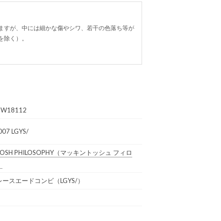
ますが、中には細かな傷やシワ、若干の色落ち等が
を除く）。
BW18112
07 LGYS/
OSH PHILOSOPHY
（マッキントッシュ フィロ
）
ースエードコンビ（LGYS/）