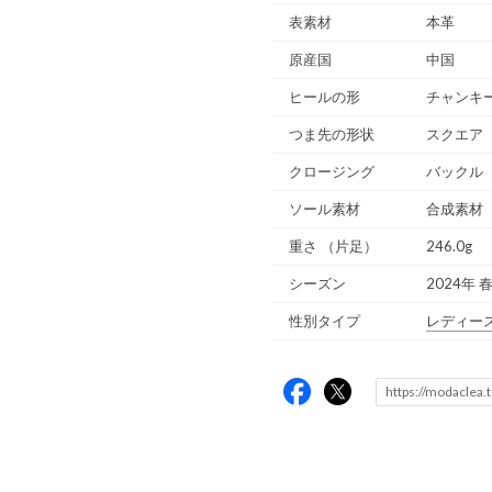
表素材
本革
原産国
中国
ヒールの形
チャンキ
つま先の形状
スクエア
クロージング
バックル
ソール素材
合成素材
重さ
（片足）
246.0g
シーズン
2024年 
性別タイプ
レディー