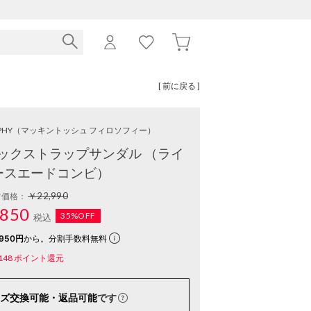
[ 前に戻る ]
PHY
（マッキントッシュ フィロソフィー）
ックストラップサンダル （ライ
ースエードコンビ）
￥22,990
常価格：
850
35%OFF
税込
950円
から。分割手数料無料
148
ポイント還元
ズ交換可能・返品可能
です