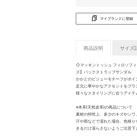
マイブランドに登録
商品説明
サイズ
◇マッキントッシュ フィロソフィー M
ズ】バックストラップサンダル
かかとのビジューモチーフがポイ
足元に華やかなアクセントをプラ
様々なスタイリングに合うアイテ
※本革(天然皮革)の商品について
素材の特性上、多少のキズやシワ
汗や雨などで濡れた場合、色移り
きるだけ濡らさないようご注意下