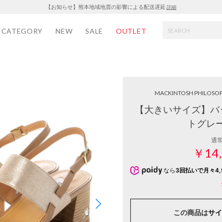
【お知らせ】熊本地域地震の影響による配送遅延
詳細
CATEGORY
NEW
SALE
OUTLET
MACKINTOSH PHILOSO
【大きいサイズ】バ
トグレ
通
￥14,
なら
3回払いで月々4,
この商品は
サイ