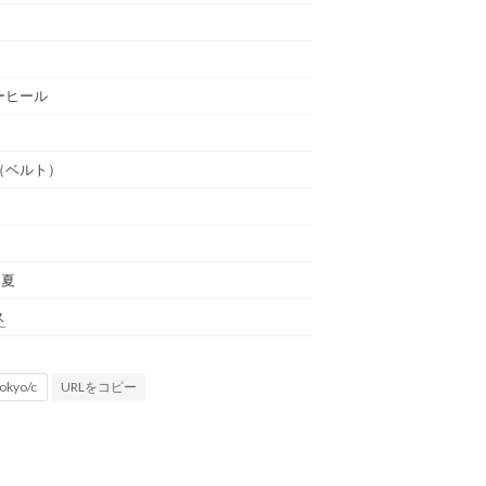
ーヒール
（ベルト）
春夏
ス
URLをコピー