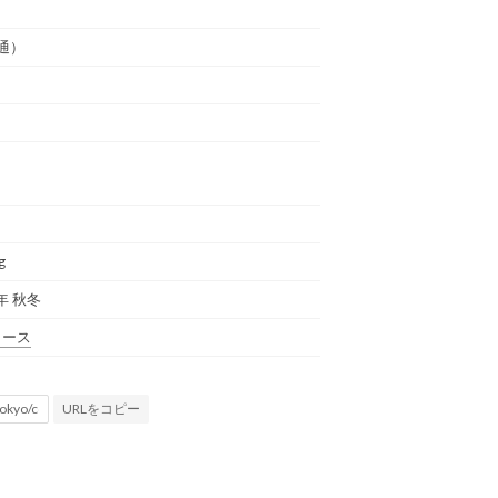
通）
g
年 秋冬
ィース
URLをコピー