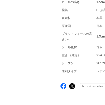
ヒールの高さ
1.5cm
靴幅
E（普
表素材
本革
原産国
日本
プラットフォームの高
1.0cm
さ(cm)
ソール素材
ゴム
重さ
（片足）
254.0
シーズン
2019
性別タイプ
レデ