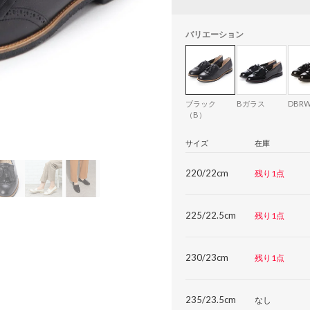
バリエーション
ブラック
Bガラス
DBR
（B）
サイズ
在庫
220/22cm
残り1点
225/22.5cm
残り1点
230/23cm
残り1点
235/23.5cm
なし