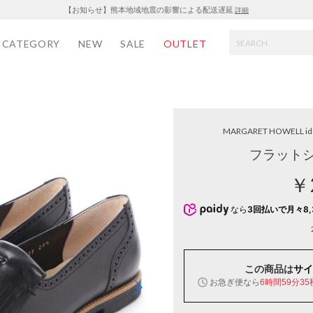
【お知らせ】熊本地域地震の影響による配送遅延
詳細
CATEGORY
NEW
SALE
OUTLET
MARGARET HOWELL id
フラットシ
￥
なら
3回払いで月々8,
この商品は
サイ
お急ぎ便なら
6時間59分35