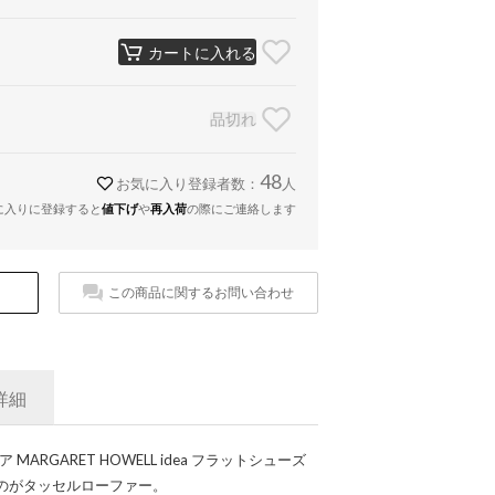
カートに入れる
品切れ
48
お気に入り登録者数：
人
に入りに登録すると
値下げ
や
再入荷
の際にご連絡します
この商品に関するお問い合わせ
詳細
ARGARET HOWELL idea フラットシューズ
のがタッセルローファー。