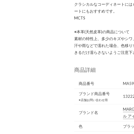
クラシカルなコーディネートには
ートにもおすすめです。
MCTS
※本革(天然皮革)の商品について
素材の特性上、多少のキズやシワ
汗や雨などで濡れた場合、色移り
きるだけ濡らさないようご注意下
商品詳細
商品番号
MA59
ブランド商品番号
13222
※店舗お問い合わせ用
MARG
ブランド名
ル ア
色
ブラッ