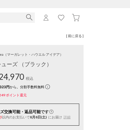
[ 前に戻る ]
ea
（マーガレット・ハウエル アイデア）
ューズ （ブラック）
24,970
税込
323円
から。分割手数料無料
249
ポイント還元
ズ交換可能・返品可能
です
以内
のお支払いで
8月8日(土)
にお届け
詳細
秒