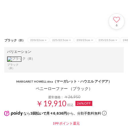
6
ブラック（B）
220/22cm
×
225/22.5cm
×
230/23cm
×
235/23.5cm
×
240
バリエーション
ブラック
（B）
（マーガレット・ハウエル アイデア）
MARGARET HOWELL idea
ペニーローファー （ブラック）
￥26,950
通常価格：
￥19,910
26%OFF
税込
なら
3回払いで月々6,636円
から。分割手数料無料
199
ポイント還元