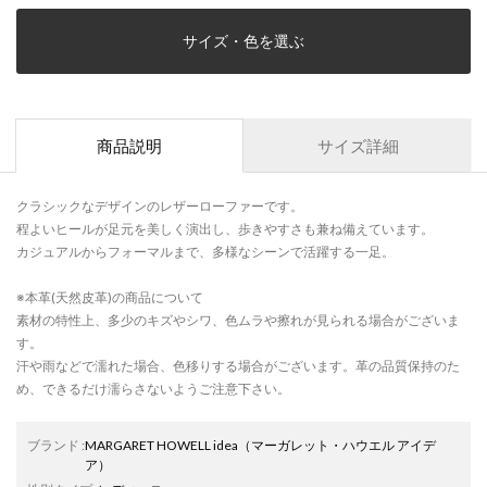
サイズ・色を選ぶ
商品説明
サイズ詳細
クラシックなデザインのレザーローファーです。
程よいヒールが足元を美しく演出し、歩きやすさも兼ね備えています。
カジュアルからフォーマルまで、多様なシーンで活躍する一足。
※本革(天然皮革)の商品について
素材の特性上、多少のキズやシワ、色ムラや擦れが見られる場合がございま
す。
汗や雨などで濡れた場合、色移りする場合がございます。革の品質保持のた
め、できるだけ濡らさないようご注意下さい。
ブランド
:
MARGARET HOWELL idea
（マーガレット・ハウエル アイデ
ア）