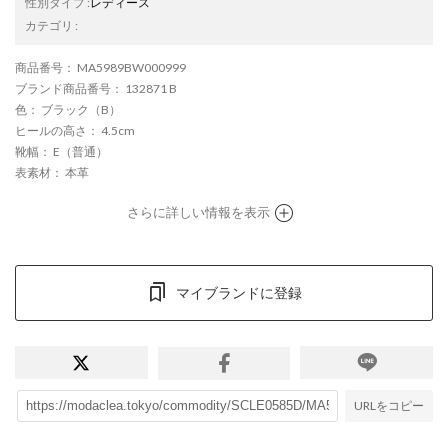
性別タイプ
:
レディース
カテゴリ
:
商品番号
： MA5989BW000999
ブランド商品番号
： 132871 B
色
： ブラック（B）
ヒールの高さ
： 4.5cm
靴幅
： E（普通）
表素材
： 本革
さらに詳しい情報を表示
マイブランドに登録
URLをコピー