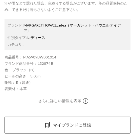
汗や雨などで濡れた場合、色移りする場合がございます。革の品質保持のた
め、できるだけ濡らさないようご注意下さい。
ブランド
:
MARGARET HOWELL idea
（マーガレット・ハウエル アイデ
ア）
性別タイプ
:
レディース
カテゴリ
:
商品番号
： MA5989BW001014
ブランド商品番号
： 132874 B
色
： ブラック（B）
ヒールの高さ
： 3.0cm
靴幅
： E（普通）
表素材
： 本革
さらに詳しい情報を表示
マイブランドに登録