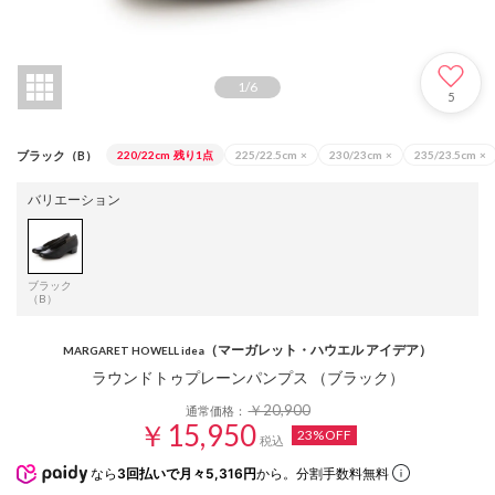
1
/
6
5
ブラック（B）
220/22cm
残り1点
225/22.5cm
×
230/23cm
×
235/23.5cm
×
バリエーション
ブラック
（B）
（マーガレット・ハウエル アイデア）
MARGARET HOWELL idea
ラウンドトゥプレーンパンプス （ブラック）
￥20,900
通常価格：
￥15,950
23%OFF
税込
なら
3回払いで月々5,316円
から。分割手数料無料