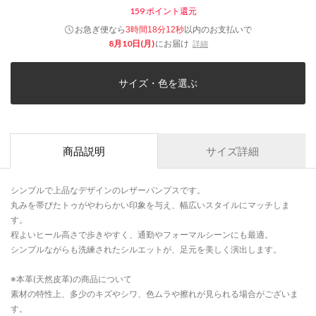
159
ポイント還元
お急ぎ便なら
以内
のお支払いで
3時間18分11秒
8月10日(月)
にお届け
詳細
サイズ・色を選ぶ
商品説明
サイズ詳細
シンプルで上品なデザインのレザーパンプスです。
丸みを帯びたトゥがやわらかい印象を与え、幅広いスタイルにマッチしま
す。
程よいヒール高さで歩きやすく、通勤やフォーマルシーンにも最適。
シンプルながらも洗練されたシルエットが、足元を美しく演出します。
※本革(天然皮革)の商品について
素材の特性上、多少のキズやシワ、色ムラや擦れが見られる場合がございま
す。