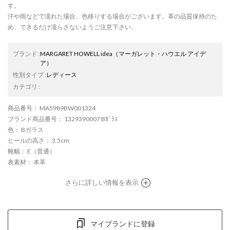
す。
汗や雨などで濡れた場合、色移りする場合がございます。革の品質保持のた
め、できるだけ濡らさないようご注意下さい。
ブランド
:
MARGARET HOWELL idea
（マーガレット・ハウエル アイデ
ア）
性別タイプ
:
レディース
カテゴリ
:
商品番号
： MA5989BW001324
ブランド商品番号
： 1329390007 Bｶﾞﾗｽ
色
： Bガラス
ヒールの高さ
： 3.5cm
靴幅
： E（普通）
表素材
： 本革
さらに詳しい情報を表示
マイブランドに登録