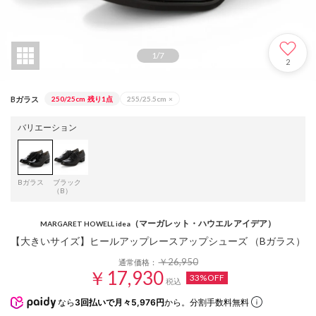
1
/
7
2
Bガラス
250/25cm
残り1点
255/25.5cm
×
バリエーション
Bガラス
ブラック
（B）
（マーガレット・ハウエル アイデア）
MARGARET HOWELL idea
【大きいサイズ】ヒールアップレースアップシューズ （Bガラス）
￥26,950
通常価格：
￥17,930
33%OFF
税込
なら
3回払いで月々5,976円
から。分割手数料無料