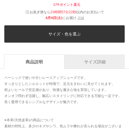
179
ポイント還元
お急ぎ便なら
以内
のお支払いで
23時間57分22秒
8月8日(土)
にお届け
詳細
サイズ・色を選ぶ
商品説明
サイズ詳細
ベーシックで使いやすいレースアップシューズです。
すっきりとしたシルエットが特徴で、足元をきれいに見せてくれます。
程よいヒールで安定感があり、快適な履き心地を実現しています。
オンオフ問わず活躍し、幅広いスタイリングに対応できる万能な一足です。
長く愛用できるシンプルなデザインが魅力です。
※本革(天然皮革)の商品について
素材の特性上、多少のキズやシワ、色ムラや擦れが見られる場合がございま