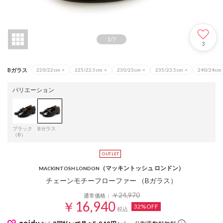
1
/
7
3
Bガラス
220/22cm
×
225/22.5cm
×
230/23cm
×
235/23.5cm
×
240/24cm
バリエーション
ブラック
Bガラス
（B）
（マッキントッシュ ロンドン）
MACKINTOSH LONDON
チェーンモチーフローファー （Bガラス）
￥24,970
通常価格：
￥16,940
32%OFF
税込