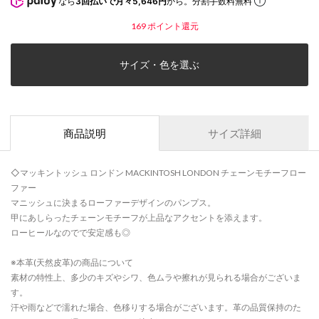
なら
3回払いで月々5,646円
から。分割手数料無料
169
ポイント還元
サイズ・色を選ぶ
商品説明
サイズ詳細
◇マッキントッシュ ロンドン MACKINTOSH LONDON チェーンモチーフロー
ファー
マニッシュに決まるローファーデザインのパンプス。
甲にあしらったチェーンモチーフが上品なアクセントを添えます。
ローヒールなのでで安定感も◎
※本革(天然皮革)の商品について
素材の特性上、多少のキズやシワ、色ムラや擦れが見られる場合がございま
す。
汗や雨などで濡れた場合、色移りする場合がございます。革の品質保持のた