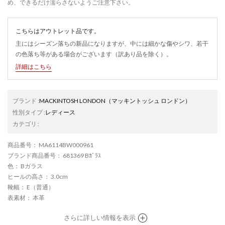
め、できるだけ濡らさないようご注意下さい。
こちらはアウトレット品です。
主にはシーズン落ちの新品になりますが、中には細かな傷やシワ、若干
の色落ち等がある場合がございます（訳あり品を除く）。
詳細はこちら
ブランド
:
MACKINTOSH LONDON
（マッキントッシュ ロンドン）
性別タイプ
:
レディース
カテゴリ
:
商品番号
： MA6114BW000961
ブランド商品番号
： 681369 Bｶﾞﾗｽ
色
： Bガラス
ヒールの高さ
： 3.0cm
靴幅
： E（普通）
表素材
： 本革
さらに詳しい情報を表示