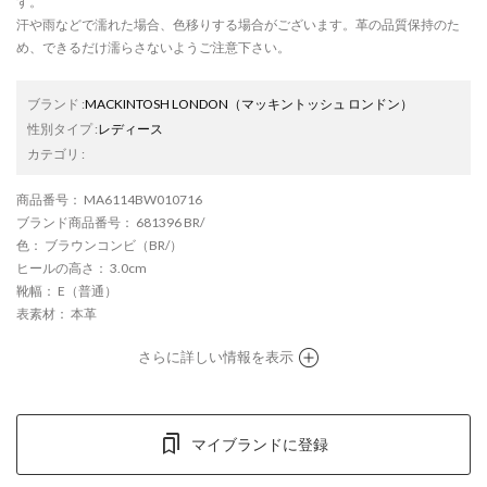
す。
汗や雨などで濡れた場合、色移りする場合がございます。革の品質保持のた
め、できるだけ濡らさないようご注意下さい。
ブランド
:
MACKINTOSH LONDON
（マッキントッシュ ロンドン）
性別タイプ
:
レディース
カテゴリ
:
商品番号
： MA6114BW010716
ブランド商品番号
： 681396 BR/
色
： ブラウンコンビ（BR/）
ヒールの高さ
： 3.0cm
靴幅
： E（普通）
表素材
： 本革
さらに詳しい情報を表示
マイブランドに登録