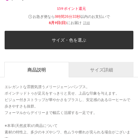
159
ポイント還元
お急ぎ便なら
以内
のお支払いで
9時間26分33秒
8月9日(日)
にお届け
詳細
サイズ・色を選ぶ
商品説明
サイズ詳細
エレガントな雰囲気漂うメリージェーンパンプス。
ポインテッドトゥが足元をすっきりと見せ、上品な印象を与えます。
ビジュー付きストラップが華やかさをプラスし、安定感のあるローヒールで
歩きやすさも抜群。
フォーマルからデイリーまで幅広く活躍する一足です。
※本革(天然皮革)の商品について
素材の特性上、多少のキズやシワ、色ムラや擦れが見られる場合がございま