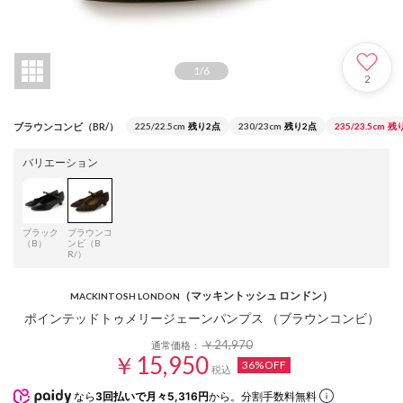
1
/
6
2
ブラウンコンビ（BR/）
225/22.5cm
残り2点
230/23cm
残り2点
235/23.5cm
残
バリエーション
ブラック
ブラウンコ
（B）
ンビ（B
R/）
（マッキントッシュ ロンドン）
MACKINTOSH LONDON
ポインテッドトゥメリージェーンパンプス （ブラウンコンビ）
￥24,970
通常価格：
￥15,950
36%OFF
税込
なら
3回払いで月々5,316円
から。分割手数料無料