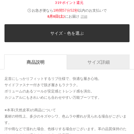
319
ポイント還元
お急ぎ便なら
以内
のお支払いで
1時間57分51秒
8月8日(土)
にお届け
詳細
サイズ・色を選ぶ
商品説明
サイズ詳細
足首にしっかりフィットするリブ仕様で、快適な履き心地。
サイドファスナー付きで脱ぎ履きもラクラク。
ボリュームのあるソールが安定感とトレンド感を演出。
カジュアルにもきれいめにも合わせやすい万能ブーツです。
※本革(天然皮革)の商品について
素材の特性上、多少のキズやシワ、色ムラや擦れが見られる場合がございま
す。
汗や雨などで濡れた場合、色移りする場合がございます。革の品質保持のた