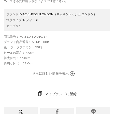
め、できるだけ濡らさないようご注意下さい。
ブランド
:
MACKINTOSH LONDON
（マッキントッシュ ロンドン）
性別タイプ
:
レディース
カテゴリ
:
商品番号
： MA6114BW010734
ブランド商品番号
： 681413 DBR
色
： ダークブラウン（DBR）
ヒールの高さ
： 4.0cm
筒丈(cm)
： 16.0cm
筒周り(cm)
： 22.0cm
さらに詳しい情報を表示
マイブランドに登録