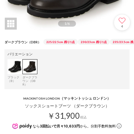
1
/
6
4
ダークブラウン（DBR）
225/22.5cm
残り1点
230/23cm
残り1点
235/23.5cm
残
バリエーション
ブラック
ダークブラ
（B）
ウン（DB
R）
（マッキントッシュ ロンドン）
MACKINTOSH LONDON
ソックスショートブーツ （ダークブラウン）
￥31,900
税込
なら
3回払いで月々10,633円
から。分割手数料無料