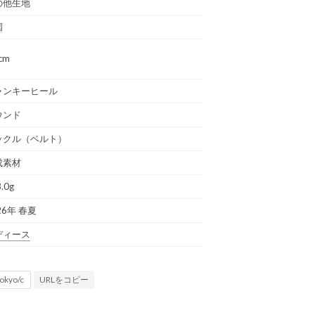
の他生地
国
cm
ャンキーヒール
ウンド
ックル（ベルト）
成素材
.0g
26年 春夏
ディース
URLをコピー