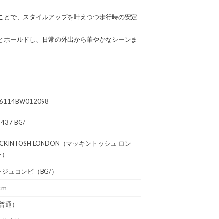
ことで、スタイルアップを叶えつつ歩行時の安定
とホールドし、日常の外出から華やかなシーンま
6114BW012098
1437 BG/
CKINTOSH LONDON
（マッキントッシュ ロン
ン）
ージュコンビ（BG/）
cm
（普通）