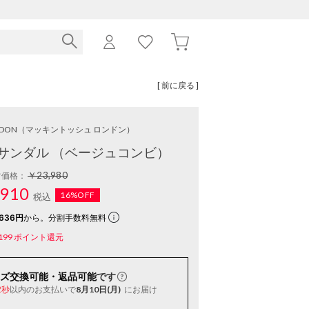
[ 前に戻る ]
NDON
（マッキントッシュ ロンドン）
サンダル （ベージュコンビ）
￥23,980
常価格：
910
16%OFF
税込
636円
から。分割手数料無料
199
ポイント還元
ズ交換可能・返品可能
です
以内
のお支払いで
8月10日(月)
にお届け
1秒