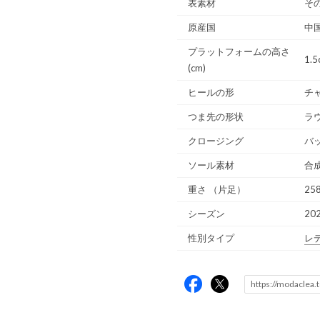
表素材
そ
原産国
中
プラットフォームの高さ
1.5
(cm)
ヒールの形
チ
つま先の形状
ラ
クロージング
バ
ソール素材
合
重さ
（片足）
258
シーズン
20
性別タイプ
レ