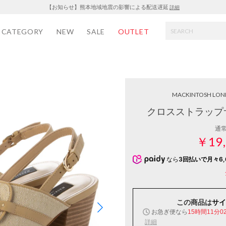
【お知らせ】熊本地域地震の影響による配送遅延
詳細
CATEGORY
NEW
SALE
OUTLET
MACKINTOSH LO
クロスストラップ
通
￥19,
なら
3回払いで月々6,
この商品は
サイ
お急ぎ便なら
15時間11分0
詳細