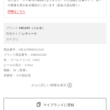
の色落ち等がある場合がございます（訳あり品を除く）。
詳細はこちら
ブランド
:
MELMO
（メルモ）
性別タイプ
:
レディース
カテゴリ
:
商品番号
： ME127BW011130
ブランド商品番号
： 308010 GD/
色
： ゴールドコンビ（GD/）
ヒールの高さ
： 2.0cm
靴幅
： 2E（普通）
表素材
： その他生地
さらに詳しい情報を表示
マイブランドに登録