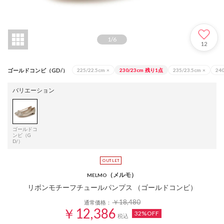
1
/
6
12
ゴールドコンビ（GD/）
225/22.5cm
×
230/23cm
残り1点
235/23.5cm
×
24
バリエーション
ゴールドコ
ンビ（G
D/）
（メルモ）
MELMO
リボンモチーフチュールパンプス （ゴールドコンビ）
￥18,480
通常価格：
￥12,386
32%OFF
税込