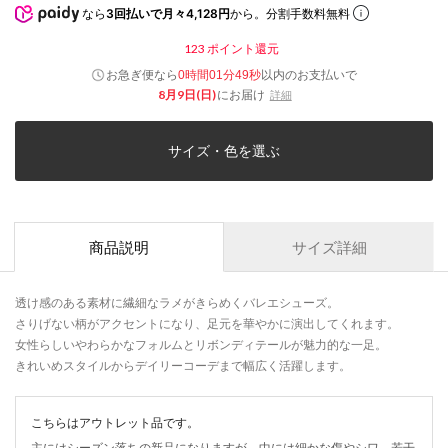
なら
3回払いで月々4,128円
から。分割手数料無料
123
ポイント還元
お急ぎ便なら
以内
のお支払いで
0時間01分49秒
8月9日(日)
にお届け
詳細
サイズ・色を選ぶ
商品説明
サイズ詳細
透け感のある素材に繊細なラメがきらめくバレエシューズ。
さりげない柄がアクセントになり、足元を華やかに演出してくれます。
女性らしいやわらかなフォルムとリボンディテールが魅力的な一足。
きれいめスタイルからデイリーコーデまで幅広く活躍します。
こちらはアウトレット品です。
主にはシーズン落ちの新品になりますが、中には細かな傷やシワ、若干