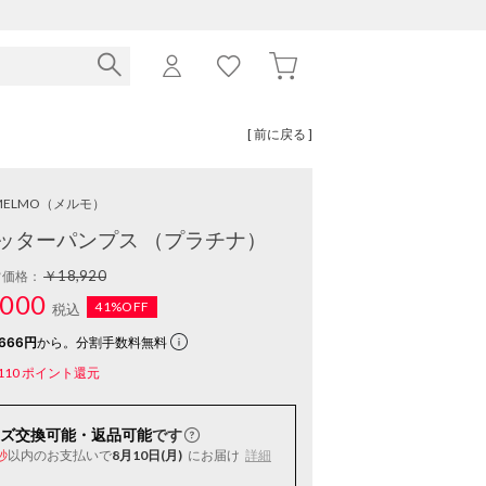
[ 前に戻る ]
MELMO
（メルモ）
ッターパンプス （プラチナ）
￥18,920
常価格：
000
41%OFF
税込
666円
から。分割手数料無料
110
ポイント還元
ズ交換可能・返品可能
です
以内
のお支払いで
8月10日(月)
にお届け
詳細
秒