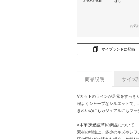
240/24cm
なし
お気
マイブランドに登録
商品説明
サイズ
Vカットのラインが足元をすっき
程よくシャープなシルエットで、
きれいめにもカジュアルにもマッ
※本革(天然皮革)の商品について
素材の特性上、多少のキズやシワ
汗や雨などで濡れた場合、色移り