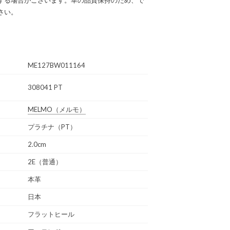
さい。
ME127BW011164
308041 PT
MELMO
（メルモ）
プラチナ（PT）
2.0cm
2E（普通）
本革
日本
フラットヒール