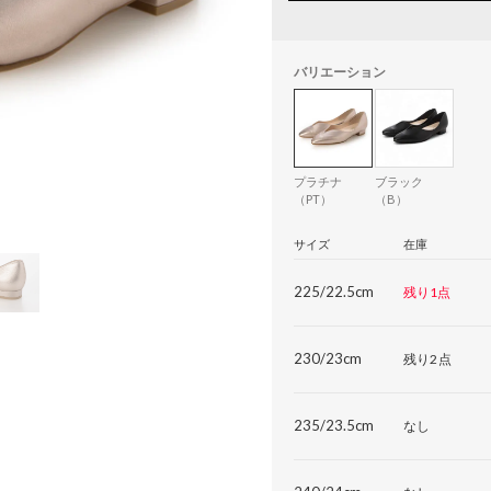
バリエーション
プラチナ
ブラック
（PT）
（B）
サイズ
在庫
225/22.5cm
残り1点
230/23cm
残り2点
235/23.5cm
なし