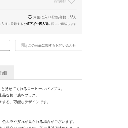
品切れ
9
お気に入り登録者数：
人
に入りに登録すると
値下げ
や
再入荷
の際にご連絡します
この商品に関するお問い合わせ
詳細
りと見せてくれるローヒールパンプス。
上品な抜け感をプラス。
チする、万能なデザインです。
、色ムラや擦れが見られる場合がございます。
する場合がございます。革の品質保持のため、で