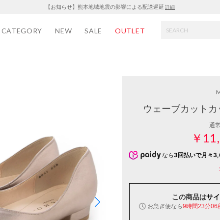
【お知らせ】熊本地域地震の影響による配送遅延
詳細
CATEGORY
NEW
SALE
OUTLET
ウェーブカットカ
通
￥11,
なら
3回払いで月々3,
この商品は
サイ
お急ぎ便なら
9時間23分05