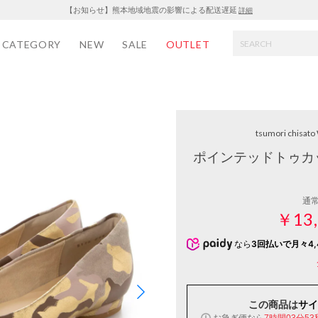
【お知らせ】熊本地域地震の影響による配送遅延
詳細
CATEGORY
NEW
SALE
OUTLET
tsumori chisat
ポインテッドトゥカ
通
￥13,
なら
3回払いで月々4,
この商品は
サイ
お急ぎ便なら
7時間03分53