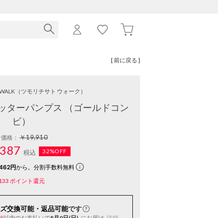
[ 前に戻る ]
o WALK
（ツモリチサト ウォーク）
ッターパンプス （ゴールドコン
ビ）
￥19,910
常価格：
387
32%OFF
税込
462円
から。分割手数料無料
133
ポイント還元
ズ交換可能・返品可能
です
以内
のお支払いで
8月9日(日)
にお届け
詳細
秒