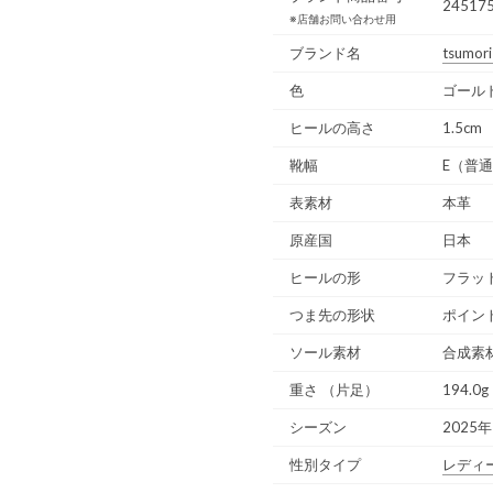
245175
※店舗お問い合わせ用
ブランド名
tsumori
色
ゴール
ヒールの高さ
1.5cm
靴幅
E（普
表素材
本革
原産国
日本
ヒールの形
フラッ
つま先の形状
ポイン
ソール素材
合成素
重さ
（片足）
194.0g
シーズン
2025
性別タイプ
レディ