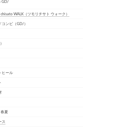
 GD/
 chisato WALK
（ツモリチサト ウォーク）
ドコンビ（GD/）
通）
トヒール
ト
材
年 春夏
ース