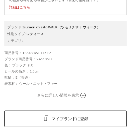
詳細はこちら
ブランド
:
tsumori chisato WALK
（ツモリチサト ウォーク）
性別タイプ
:
レディース
カテゴリ
:
商品番号
： TS648BW011519
ブランド商品番号
： 245185 B
色
： ブラック（B）
ヒールの高さ
： 1.5cm
靴幅
： E（普通）
表素材
： ウール・ニット・ファー
さらに詳しい情報を表示
マイブランドに登録