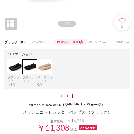
1
/
6
5
ブラック（B）
225/22.5cm
×
230/23cm
残り1点
235/23.5cm
×
240/24cm
×
バリエーション
ブラックコ
ブラック
ベージュコ
ンビ
（B）
ンビ（B
（B/）
G/）
（ツモリチサト ウォーク）
tsumori chisato WALK
メッシュニットカッターパンプス （ブラック）
￥16,940
通常価格：
￥11,308
33%OFF
税込