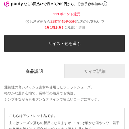
なら
3回払いで月々3,769円
から。分割手数料無料
113
ポイント還元
お急ぎ便なら
以内
のお支払いで
22時間45分55秒
8月10日(月)
にお届け
詳細
サイズ・色を選ぶ
商品説明
サイズ詳細
通気性の良いメッシュ素材を使用したフラットシューズ。
軽やかな履き心地で、長時間の着用でも快適。
シンプルながらもモダンなデザインで幅広いコーデにマッチ。
こちらはアウトレット品です。
主にはシーズン落ちの新品になりますが、中には細かな傷やシワ、若干
の色落ち等がある場合がございます（訳あり品を除く）。