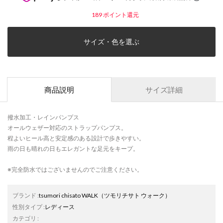
189
ポイント還元
サイズ・色を選ぶ
商品説明
サイズ詳細
撥水加工・レインパンプス
オールウェザー対応のストラップパンプス。
程よいヒール高と安定感のある設計で歩きやすい。
雨の日も晴れの日もエレガントな足元をキープ。
※完全防水ではございませんのでご注意ください。
ブランド
:
tsumori chisato WALK
（ツモリチサト ウォーク）
性別タイプ
:
レディース
カテゴリ
: