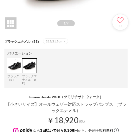
1
/
7
0
ブラックエナメル（BE）
215/21.5cm
×
バリエーション
ブラック
ブラックエ
（B）
ナメル（B
E）
（ツモリチサト ウォーク）
tsumori chisato WALK
【小さいサイズ】オールウェザー対応ストラップパンプス （ブラ
ックエナメル）
￥18,920
税込
なら
3回払いで月々6,306円
から。分割手数料無料