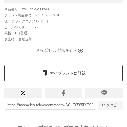
商品番号
： TS648BW011569
ブランド商品番号
： 2451870003 BE
色
： ブラックエナメル（BE）
ヒールの高さ
： 3.5cm
靴幅
： E（普通）
表素材
： 合成皮革
さらに詳しい情報を表示
マイブランドに登録
URLをコピー