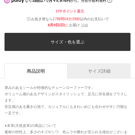
なら
3回払いで月々5,976円
から。分割手数料無料
179
ポイント還元
お急ぎ便なら
以内
のお支払いで
17時間04分38秒
8月9日(日)
にお届け
詳細
サイズ・色を選ぶ
商品説明
サイズ詳細
厚みのあるソールが特徴的なチェーンローファーです。
ボリューム感のあるデザインがスタイリッシュで、足元に存在感をプラスし
ます。
安定感のある履き心地で、カジュアルにもきれいめにも合わせやすい万能な
一足です。
※本革(天然皮革)の商品について
素材の特性上、多少のキズやシワ、色ムラや擦れが見られる場合がございま