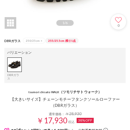
1
/
6
0
DBRガラス
250/25cm
×
255/25.5cm
残り1点
バリエーション
DBRガラ
ス
（ツモリチサト ウォーク）
tsumori chisato WALK
【大きいサイズ】チェーンモチーフタンクソールローファー
（DBRガラス）
￥28,930
通常価格：
￥17,930
38%OFF
税込