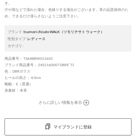
す。
汗や雨などで濡れた場合、色移りする場合がございます。革の品質保持のた
め、できるだけ濡らさないようご注意下さい。
ブランド
:
tsumori chisato WALK
（ツモリチサト ウォーク）
性別タイプ
:
レディース
カテゴリ
:
商品番号
： TS648BW011630
ブランド商品番号
： 2452160007 DBRｶﾞﾗｽ
色
： DBRガラス
ヒールの高さ
： 4.0cm
靴幅
： E（普通）
表素材
： 本革
さらに詳しい情報を表示
マイブランドに登録