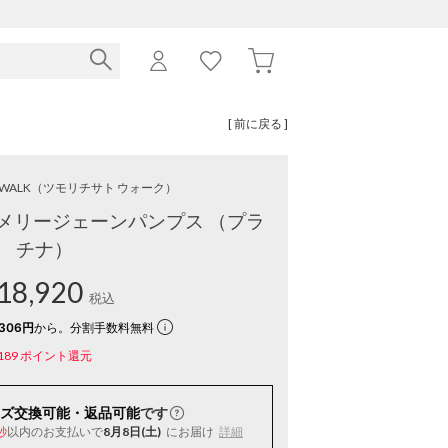
[ 前に戻る ]
o WALK
（ツモリチサト ウォーク）
メリージェーンパンプス （プラ
チナ）
18,920
税込
306円
から。分割手数料無料
189
ポイント還元
ズ交換可能・返品可能
です
以内
のお支払いで
8月8日(土)
にお届け
詳細
秒