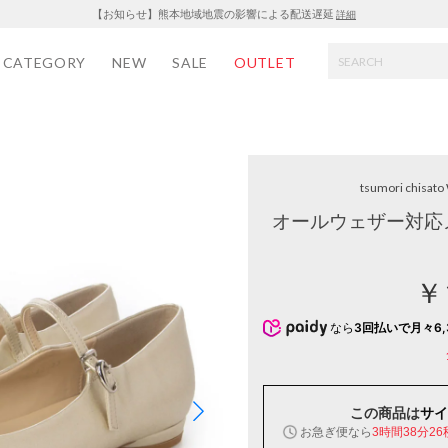
【お知らせ】熊本地域地震の影響による配送遅延
詳細
CATEGORY
NEW
SALE
OUTLET
tsumori chisat
オールウェザー対応
￥
なら
3回払いで月々6,
この商品は
サイ
お急ぎ便なら
3時間38分26