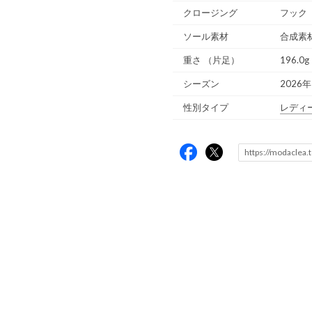
クロージング
フック
ソール素材
合成素
重さ
（片足）
196.0g
シーズン
2026
性別タイプ
レディ