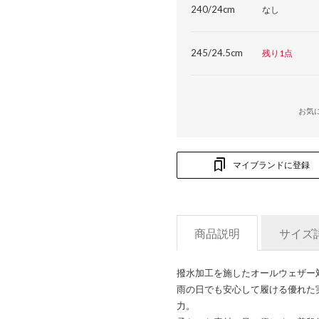
240/24cm
なし
245/24.5cm
残り1点
お気
マイブランドに登録
商品説明
サイズ
撥水加工を施したオールウェザー
雨の日でも安心して履ける優れた
力。