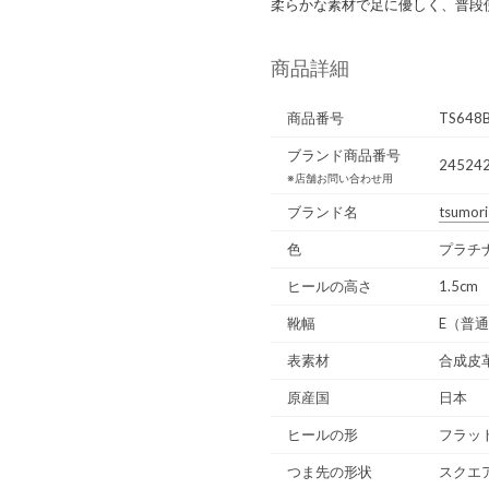
柔らかな素材で足に優しく、普段
商品詳細
商品番号
TS648
ブランド商品番号
245242
※店舗お問い合わせ用
ブランド名
tsumori
色
プラチ
ヒールの高さ
1.5cm
靴幅
E（普
表素材
合成皮
原産国
日本
ヒールの形
フラッ
つま先の形状
スクエ