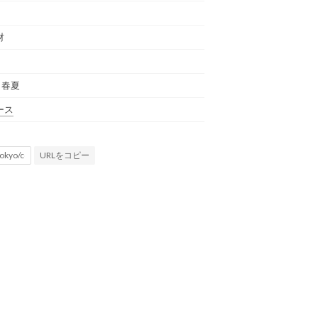
材
年 春夏
ース
URLをコピー