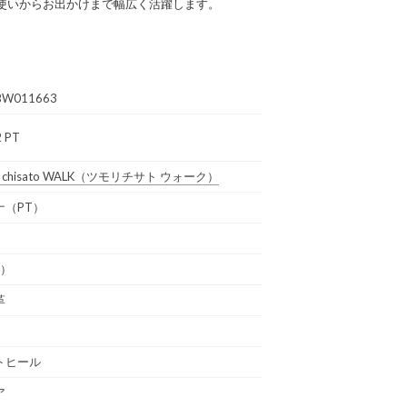
使いからお出かけまで幅広く活躍します。
BW011663
 PT
 chisato WALK
（ツモリチサト ウォーク）
ナ（PT）
通）
革
トヒール
ア