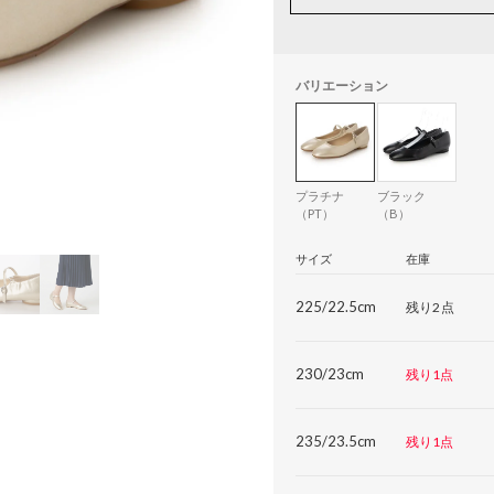
バリエーション
プラチナ
ブラック
（PT）
（B）
サイズ
在庫
225/22.5cm
残り2点
230/23cm
残り1点
235/23.5cm
残り1点