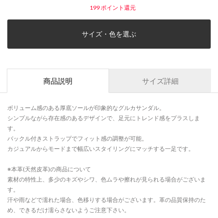
199
ポイント還元
サイズ・色を選ぶ
商品説明
サイズ詳細
ボリューム感のある厚底ソールが印象的なグルカサンダル。
シンプルながら存在感のあるデザインで、足元にトレンド感をプラスしま
す。
バックル付きストラップでフィット感の調整が可能。
カジュアルからモードまで幅広いスタイリングにマッチする一足です。
※本革(天然皮革)の商品について
素材の特性上、多少のキズやシワ、色ムラや擦れが見られる場合がございま
す。
汗や雨などで濡れた場合、色移りする場合がございます。革の品質保持のた
め、できるだけ濡らさないようご注意下さい。