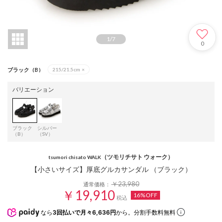
1
/
7
0
ブラック（B）
215/21.5cm
×
バリエーション
ブラック
シルバー
（B）
（SV）
（ツモリチサト ウォーク）
tsumori chisato WALK
【小さいサイズ】厚底グルカサンダル （ブラック）
￥23,980
通常価格：
￥19,910
16%OFF
税込
なら
3回払いで月々6,636円
から。分割手数料無料