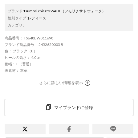
ブランド
:
tsumori chisato WALK
（ツモリチサト ウォーク）
性別タイプ
:
レディース
カテゴリ
:
商品番号
： TS648BW011698
ブランド商品番号
： 2452620003 B
色
： ブラック（B）
ヒールの高さ
： 4.0cm
靴幅
： E（普通）
表素材
： 本革
さらに詳しい情報を表示
マイブランドに登録