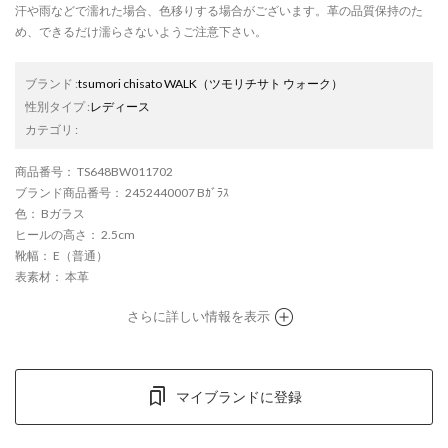
汗や雨などで濡れた場合、色移りする場合がございます。革の品質保持のた
め、できるだけ濡らさないようご注意下さい。
ブランド
:
tsumori chisato WALK
（ツモリチサト ウォーク）
性別タイプ
:
レディース
カテゴリ
:
商品番号
： TS648BW011702
ブランド商品番号
： 2452440007 Bｶﾞﾗｽ
色
： Bガラス
ヒールの高さ
： 2.5cm
靴幅
： E（普通）
表素材
： 本革
さらに詳しい情報を表示
マイブランドに登録