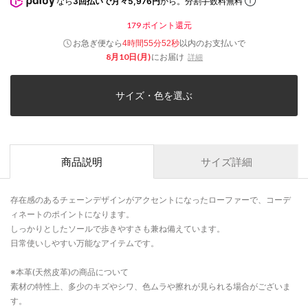
なら
3回払いで月々5,976円
から。分割手数料無料
179
ポイント還元
お急ぎ便なら
以内
のお支払いで
4時間55分52秒
8月10日(月)
にお届け
詳細
サイズ・色を選ぶ
商品説明
サイズ詳細
存在感のあるチェーンデザインがアクセントになったローファーで、コーデ
ィネートのポイントになります。
しっかりとしたソールで歩きやすさも兼ね備えています。
日常使いしやすい万能なアイテムです。
※本革(天然皮革)の商品について
素材の特性上、多少のキズやシワ、色ムラや擦れが見られる場合がございま
す。