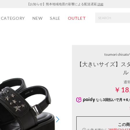
【お知らせ】熊本地域地震の影響による配送遅延
詳細
CATEGORY
NEW
SALE
OUTLET
tsumori chisat
【大きいサイズ】ス
ル
通
￥18
なら
3回払いで月々6,
この商
お急ぎ便なら
2時間43分41