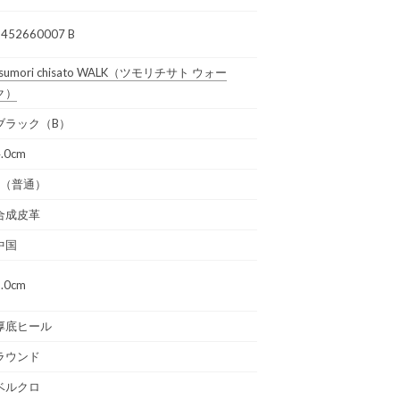
2452660007 B
sumori chisato WALK
（ツモリチサト ウォー
ク）
ブラック（B）
4.0cm
E（普通）
合成皮革
中国
3.0cm
厚底ヒール
ラウンド
ベルクロ