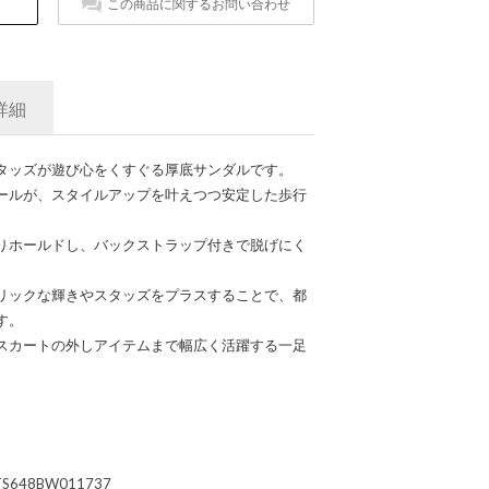
この商品に関するお問い合わせ
詳細
タッズが遊び心をくすぐる厚底サンダルです。
ールが、スタイルアップを叶えつつ安定した歩行
りホールドし、バックストラップ付きで脱げにく
リックな輝きやスタッズをプラスすることで、都
す。
スカートの外しアイテムまで幅広く活躍する一足
TS648BW011737