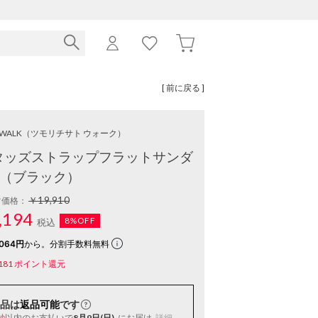
[ 前に戻る ]
o WALK
（ツモリチサト ウォーク）
タッズストラップフラットサンダ
 （ブラック）
￥19,910
常価格：
,194
8%OFF
税込
064円
から。分割手数料無料
181
ポイント還元
品は
返品可能
です
以内
のお支払いで
8月9日(日)
にお届け
詳細
秒