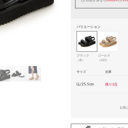
バリエーション
ブラック
ゴールド
（B）
（GD）
サイズ
在庫
LL/25.5cm
残り1点
お気