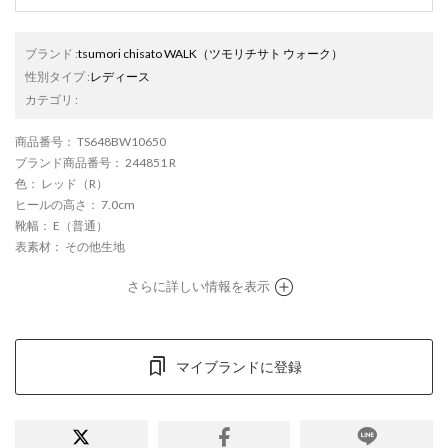
ブランド
:
tsumori chisato WALK
（ツモリチサト ウォーク）
性別タイプ
:
レディース
カテゴリ
:
商品番号
： TS648BW10650
ブランド商品番号
： 244851 R
色
： レッド（R）
ヒールの高さ
： 7.0cm
靴幅
： E（普通）
表素材
： その他生地
さらに詳しい情報を表示
マイブランドに登録