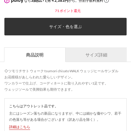
なら
3回払いで月々2,383円
から。分割手数料無料
71
ポイント還元
サイズ・色を選ぶ
商品説明
サイズ詳細
◇ツモリチサト ウォーク tsumori chisato WALK ウェッジヒールサンダル
お花模様があしらわれた愛らしいデザイン。
ワンカラーで仕上げ、コーディネートに取り入れやすい1足です。
ウェッジソールで美脚効果も期待できます。
こちらはアウトレット品です。
主にはシーズン落ちの新品になりますが、中には細かな傷やシワ、若干
の色落ち等がある場合がございます（訳あり品を除く）。
詳細はこちら