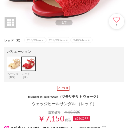
1
/
7
1
レッド（R）
230/23cm
×
235/23.5cm
×
240/24cm
×
バリエーション
ベージュ
レッド
（BG）
（R）
（ツモリチサト ウォーク）
tsumori chisato WALK
ウェッジヒールサンダル （レッド）
￥18,920
通常価格：
￥7,150
62%OFF
税込