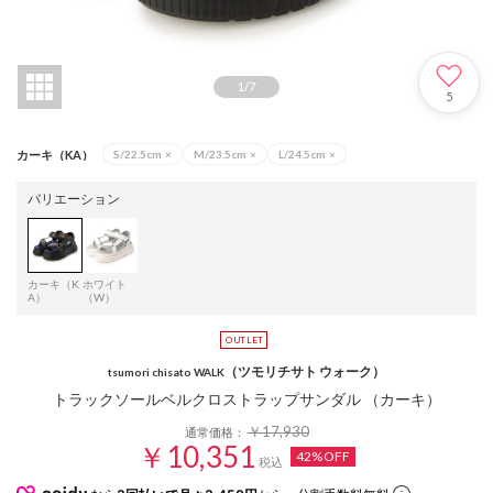
1
/
7
5
カーキ（KA）
S/22.5cm
×
M/23.5cm
×
L/24.5cm
×
バリエーション
カーキ（K
ホワイト
A）
（W）
（ツモリチサト ウォーク）
tsumori chisato WALK
トラックソールベルクロストラップサンダル （カーキ）
￥17,930
通常価格：
￥10,351
42%OFF
税込