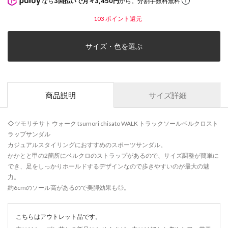
なら
3回払いで月々3,450円
から。分割手数料無料
103
ポイント還元
サイズ・色を選ぶ
商品説明
サイズ詳細
◇ツモリチサト ウォーク tsumori chisato WALK トラックソールベルクロスト
ラップサンダル
カジュアルスタイリングにおすすめのスポーツサンダル。
かかとと甲の2箇所にベルクロのストラップがあるので、サイズ調整が簡単に
でき、足をしっかりホールドするデザインなので歩きやすいのが最大の魅
力。
約6cmのソール高があるので美脚効果も◎。
こちらはアウトレット品です。