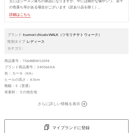
主にはシーズン落ちの新品になりますが、中には細かな傷やシワ、若干
の色落ち等がある場合がございます（訳あり品を除く）。
詳細はこちら
ブランド
:
tsumori chisato WALK
（ツモリチサト ウォーク）
性別タイプ
:
レディース
カテゴリ
:
商品番号
： TS648BW11094
ブランド商品番号
： 245066 KA
色
： カーキ（KA）
ヒールの高さ
： 6.0cm
靴幅
： E（普通）
表素材
： その他生地
さらに詳しい情報を表示
マイブランドに登録