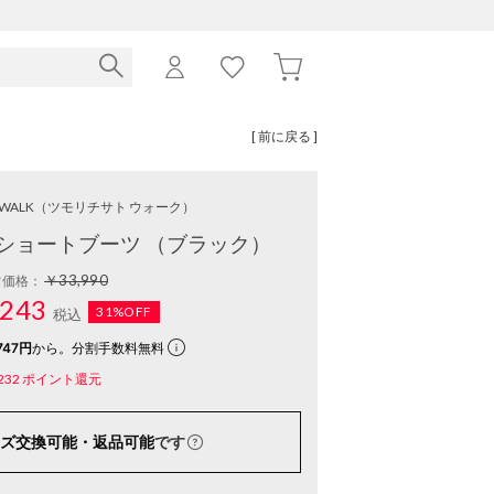
[ 前に戻る ]
o WALK
（ツモリチサト ウォーク）
ショートブーツ （ブラック）
￥33,990
常価格：
243
31%OFF
税込
747円
から。分割手数料無料
232
ポイント還元
ズ交換可能・返品可能
です