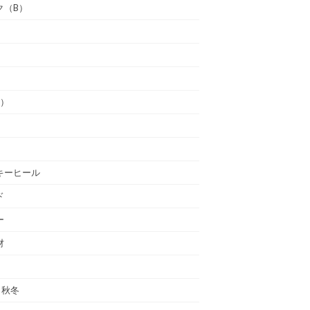
ク（B）
通）
キーヒール
ド
ー
材
年 秋冬