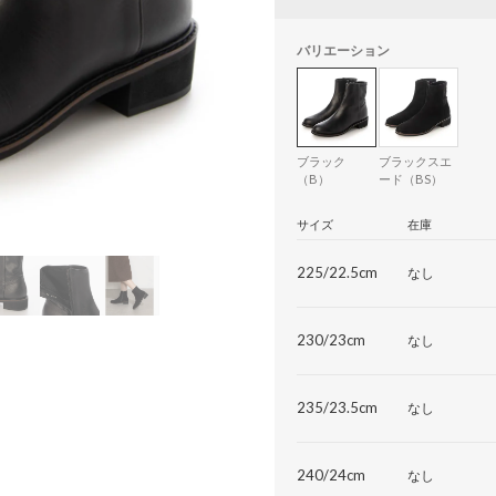
バリエーション
ブラック
ブラックスエ
（B）
ード（BS）
サイズ
在庫
225/22.5cm
なし
230/23cm
なし
235/23.5cm
なし
240/24cm
なし