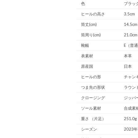
色
ブラッ
ヒールの高さ
3.5cm
筒丈(cm)
14.5cm
筒周り(cm)
21.0cm
靴幅
E（普
表素材
本革
原産国
日本
ヒールの形
チャン
つま先の形状
ラウン
クロージング
ジッパ
ソール素材
合成素
重さ
（片足）
251.0g
シーズン
2023