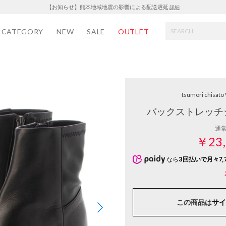
【お知らせ】熊本地域地震の影響による配送遅延
詳細
CATEGORY
NEW
SALE
OUTLET
tsumori chisat
バックストレッチ
通
￥23,
なら
3回払いで月々7,
この商品は
サイ