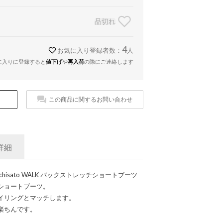
品切れ
4
お気に入り登録者数：
人
に入りに登録すると
値下げ
や
再入荷
の際にご連絡します
この商品に関するお問い合わせ
詳細
 chisato WALK バックストレッチショートブーツ
ショートブーツ。
イリングとマッチします。
楽ちんです。