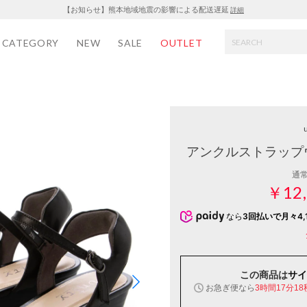
【お知らせ】熊本地域地震の影響による配送遅延
詳細
CATEGORY
NEW
SALE
OUTLET
u
アンクルストラップ
通
￥12,
なら
3回払いで月々4,
この商品は
サイ
お急ぎ便なら
3時間17分18