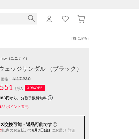
[ 前に戻る ]
nity
（ユニティ）
ウェッジサンダル （ブラック）
￥17,930
常価格：
551
30%OFF
税込
183円
から。分割手数料無料
125
ポイント還元
ズ交換可能・返品可能
です
以内
のお支払いで
8月7日(金)
にお届け
詳細
秒