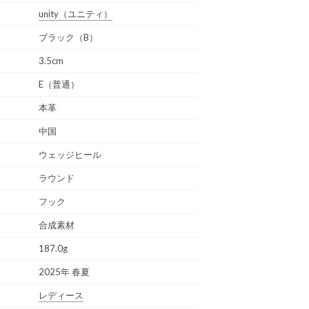
unity
（ユニティ）
ブラック（B）
3.5cm
E（普通）
本革
中国
ウェッジヒール
ラウンド
フック
合成素材
187.0g
2025年 春夏
レディース