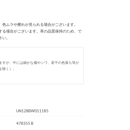
、色ムラや擦れが見られる場合がございます。
する場合がございます。革の品質保持のため、で
さい。
ますが、中には細かな傷やシワ、若干の色落ち等が
を除く）。
UN128BW011185
478355 B