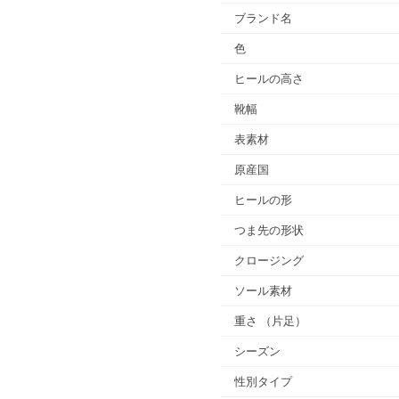
ブランド名
色
ヒールの高さ
靴幅
表素材
原産国
ヒールの形
つま先の形状
クロージング
ソール素材
重さ
（片足）
シーズン
性別タイプ