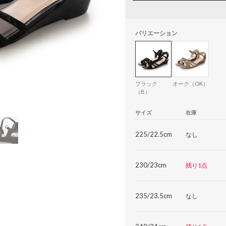
バリエーション
ブラック
オーク（OK）
（B）
サイズ
在庫
225/22.5cm
なし
230/23cm
残り1点
235/23.5cm
なし