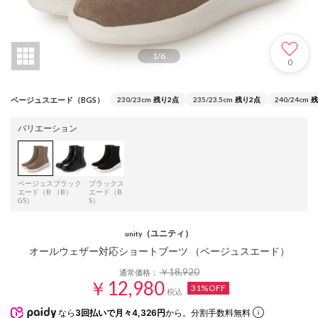
1
/
6
0
ベージュスエード（BGS）
230/23cm
残り2点
235/23.5cm
残り2点
240/24cm
残
バリエーション
ベージュス
ブラック
ブラックス
エード（B
（B）
エード（B
GS）
S）
（ユニティ）
unity
オールウェザー対応ショートブーツ （ベージュスエード）
￥18,920
通常価格：
￥12,980
31%OFF
税込
なら
3回払いで月々4,326円
から。分割手数料無料