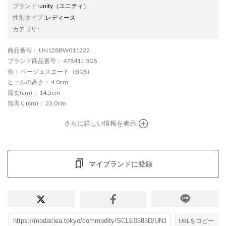
ブランド
:
unity
（ユニティ）
性別タイプ
:
レディース
カテゴリ
:
商品番号
： UN128BW011222
ブランド商品番号
： 478411 BGS
色
： ベージュスエード（BGS）
ヒールの高さ
： 4.0cm
筒丈(cm)
： 14.5cm
筒周り(cm)
： 23.0cm
さらに詳しい情報を表示
マイブランドに登録
URLをコピー