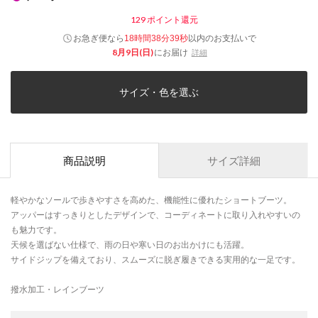
129
ポイント還元
お急ぎ便なら
以内
のお支払いで
18時間38分39秒
8月9日(日)
にお届け
詳細
サイズ・色を選ぶ
商品説明
サイズ詳細
軽やかなソールで歩きやすさを高めた、機能性に優れたショートブーツ。
アッパーはすっきりとしたデザインで、コーディネートに取り入れやすいの
も魅力です。
天候を選ばない仕様で、雨の日や寒い日のお出かけにも活躍。
サイドジップを備えており、スムーズに脱ぎ履きできる実用的な一足です。
撥水加工・レインブーツ