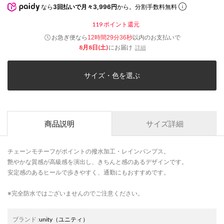
なら
3回払いで月々3,996円
から。分割手数料無料
119
ポイント還元
お急ぎ便なら
以内
のお支払いで
12時間29分35秒
8月8日(土)
にお届け
詳細
サイズ・色を選ぶ
商品説明
サイズ詳細
チェーンモチーフがポイントの撥水加工・レインパンプス。
艶やかな質感が高級感を演出し、きちんと感のあるデザインです。
安定感のあるヒールで歩きやすく、通勤にもおすすめです。
※完全防水ではございませんのでご注意ください。
ブランド
:
unity
（ユニティ）