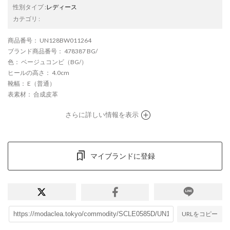
性別タイプ
:
レディース
カテゴリ
:
商品番号
： UN128BW011264
ブランド商品番号
： 478387 BG/
色
： ベージュコンビ（BG/）
ヒールの高さ
： 4.0cm
靴幅
： E（普通）
表素材
： 合成皮革
さらに詳しい情報を表示
マイブランドに登録
URLをコピー