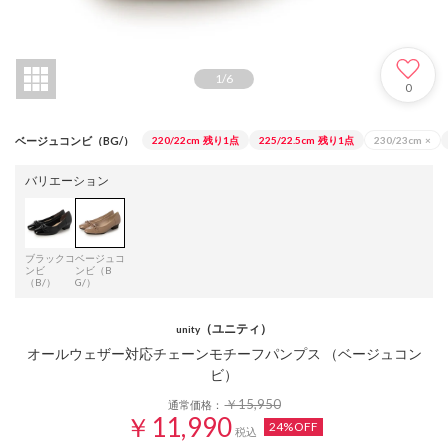
1
/
6
0
ベージュコンビ（BG/）
220/22cm
残り1点
225/22.5cm
残り1点
230/23cm
×
バリエーション
ブラックコ
ベージュコ
ンビ
ンビ（B
（B/）
G/）
（ユニティ）
unity
オールウェザー対応チェーンモチーフパンプス （ベージュコン
ビ）
￥15,950
通常価格：
￥11,990
24%OFF
税込