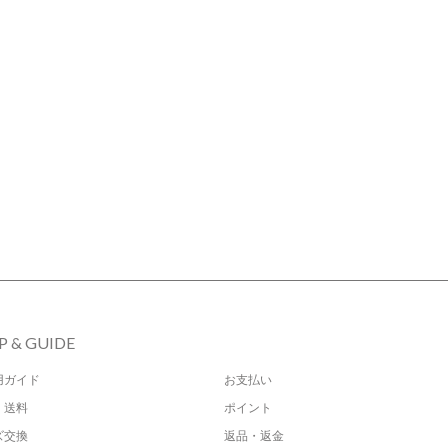
P & GUIDE
用ガイド
お支払い
・送料
ポイント
ズ交換
返品・返金