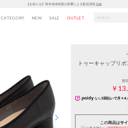
【お知らせ】熊本地域地震の影響による配送遅延
詳細
CATEGORY
NEW
SALE
OUTLET
u
トゥーキャップリボ
通
￥13,
なら
3回払いで月々4,
この商品は
サイ
お急ぎ便なら
18時間50分5