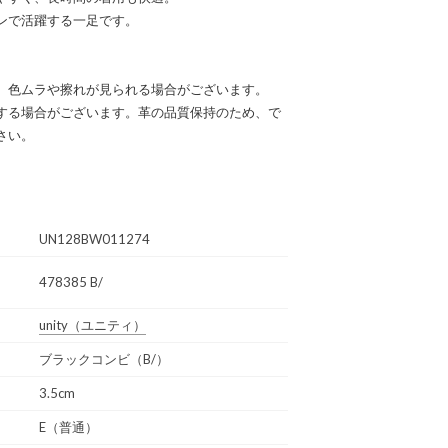
ンで活躍する一足です。
、色ムラや擦れが見られる場合がございます。
する場合がございます。革の品質保持のため、で
さい。
UN128BW011274
478385 B/
unity
（ユニティ）
ブラックコンビ（B/）
3.5cm
E（普通）