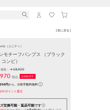
[ 前に戻る ]
nity
（ユニティ）
ンモチーフパンプス （ブラック
コンビ）
￥18,920
常価格：
970
26%OFF
税込
656円
から。分割手数料無料
139
ポイント還元
ズ交換可能・返品可能
です
以内
のお支払いで
8月8日(土)
にお届け
詳細
6秒