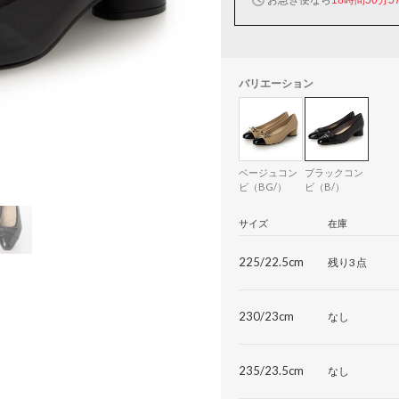
バリエーション
ベージュコン
ブラックコン
ビ（BG/）
ビ（B/）
サイズ
在庫
225/22.5cm
残り3点
230/23cm
なし
235/23.5cm
なし