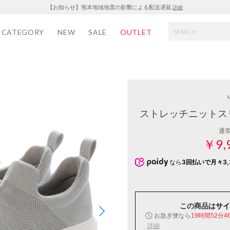
【お知らせ】熊本地域地震の影響による配送遅延
詳細
CATEGORY
NEW
SALE
OUTLET
u
ストレッチニットス
通
￥9,
なら
3回払いで月々3,
この商品は
サイ
お急ぎ便なら
19時間52分4
詳細