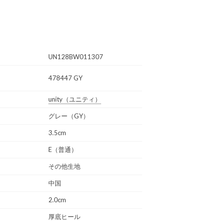
UN128BW011307
478447 GY
unity
（ユニティ）
グレー（GY）
3.5cm
E（普通）
その他生地
中国
2.0cm
厚底ヒール