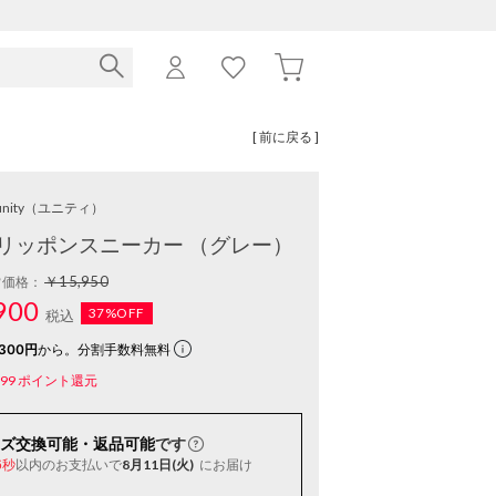
[ 前に戻る ]
nity
（ユニティ）
リッポンスニーカー （グレー）
￥15,950
常価格：
900
37%OFF
税込
300円
から。分割手数料無料
99
ポイント還元
ズ交換可能・返品可能
です
以内
のお支払いで
8月11日(火)
にお届け
6秒