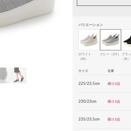
バリエーション
ホワイト
グレー（GY）
ブラ
（W）
（B）
サイズ
在庫
225/22.5cm
残り1点
230/23cm
残り1点
235/23.5cm
残り1点