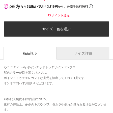
なら
3回払いで月々3,116円
から。分割手数料無料
93
ポイント還元
サイズ・色を選ぶ
商品説明
サイズ詳細
◇ユニティ unity ポインテッドトゥデザインパンプス
配色カラーが目を惹くパンプス。
ポイントトゥでエレガントな足元を演出してくれる1足です。
オンオフ問わずお使いいただけます。
※本革(天然皮革)の商品について
素材の特性上、多少のキズやシワ、色ムラや擦れが見られる場合がございま
す。