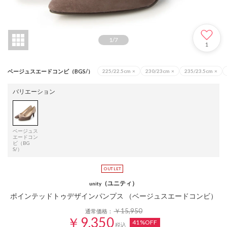
1
/
7
1
ベージュスエードコンビ（BGS/）
225/22.5cm
×
230/23cm
×
235/23.5cm
×
バリエーション
ベージュス
エードコン
ビ（BG
S/）
（ユニティ）
unity
ポインテッドトゥデザインパンプス （ベージュスエードコンビ）
￥15,950
通常価格：
￥9,350
41%OFF
税込