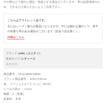
汗や雨などで濡れた場合、色移りする場合がございます。革の品質保持のた
め、できるだけ濡らさないようご注意下さい。
こちらはアウトレット品です。
主にはシーズン落ちの新品になりますが、中には細かな傷やシワ、若干
の色落ち等がある場合がございます（訳あり品を除く）。
詳細はこちら
ブランド
:
unity
（ユニティ）
性別タイプ
:
レディース
カテゴリ
:
商品番号
： UN128BW10883
ブランド商品番号
： 478173 BGS/
色
： ベージュスエードコンビ（BGS/）
ヒールの高さ
： 7.0cm
靴幅
： E（普通）
表素材
： 本革