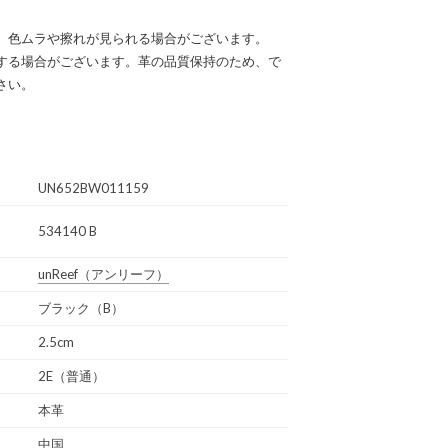
、色ムラや擦れが見られる場合がございます。
する場合がございます。革の品質保持のため、で
さい。
UN652BW011159
534140 B
unReef
（アンリーフ）
ブラック（B）
2.5cm
2E（普通）
本革
中国