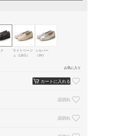
ック
ライトベージ
シルバー
ュ（LBG）
（SV）
お気に入り
カートに入れる
品切れ
品切れ