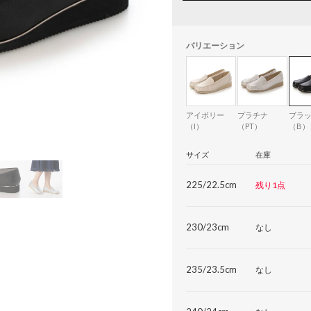
バリエーション
アイボリー
プラチナ
ブラ
（I）
（PT）
（B）
サイズ
在庫
225/22.5cm
残り1点
230/23cm
なし
235/23.5cm
なし