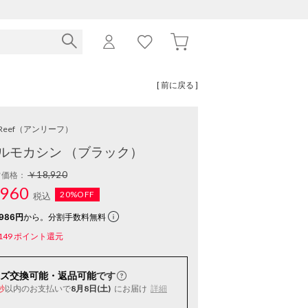
[ 前に戻る ]
Reef
（アンリーフ）
ルモカシン （ブラック）
￥18,920
常価格：
960
20%OFF
税込
986円
から。分割手数料無料
149
ポイント還元
ズ交換可能・返品可能
です
以内
のお支払いで
8月8日(土)
にお届け
詳細
秒