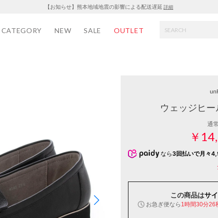
【お知らせ】熊本地域地震の影響による配送遅延
詳細
CATEGORY
NEW
SALE
OUTLET
un
ウェッジヒー
通
￥14,
なら
3回払いで月々4,
この商品は
サイ
お急ぎ便なら
1時間30分26