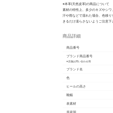
※本革(天然皮革)の商品について
素材の特性上、多少のキズやシワ
汗や雨などで濡れた場合、色移り
きるだけ濡らさないようご注意下
商品詳細
商品番号
ブランド商品番号
※店舗お問い合わせ用
ブランド名
色
ヒールの高さ
靴幅
表素材
原産国