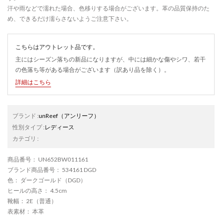
汗や雨などで濡れた場合、色移りする場合がございます。革の品質保持のた
め、できるだけ濡らさないようご注意下さい。
こちらはアウトレット品です。
主にはシーズン落ちの新品になりますが、中には細かな傷やシワ、若干
の色落ち等がある場合がございます（訳あり品を除く）。
詳細はこちら
ブランド
:
unReef
（アンリーフ）
性別タイプ
:
レディース
カテゴリ
:
商品番号
： UN652BW011161
ブランド商品番号
： 534161 DGD
色
： ダークゴールド（DGD）
ヒールの高さ
： 4.5cm
靴幅
： 2E（普通）
表素材
： 本革