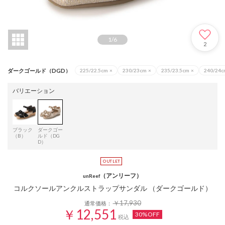
1
/
6
2
ダークゴールド（DGD）
225/22.5cm
×
230/23cm
×
235/23.5cm
×
240/24c
バリエーション
ブラック
ダークゴー
（B）
ルド（DG
D）
（アンリーフ）
unReef
コルクソールアンクルストラップサンダル （ダークゴールド）
￥17,930
通常価格：
￥12,551
30%OFF
税込