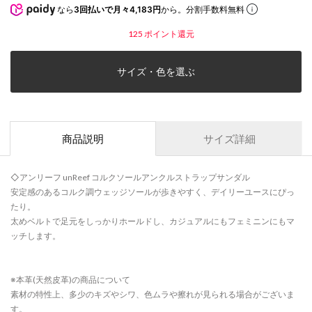
なら
3回払いで月々4,183円
から。分割手数料無料
125
ポイント還元
サイズ・色を選ぶ
商品説明
サイズ詳細
◇アンリーフ unReef コルクソールアンクルストラップサンダル
安定感のあるコルク調ウェッジソールが歩きやすく、デイリーユースにぴっ
たり。
太めベルトで足元をしっかりホールドし、カジュアルにもフェミニンにもマ
ッチします。
※本革(天然皮革)の商品について
素材の特性上、多少のキズやシワ、色ムラや擦れが見られる場合がございま
す。