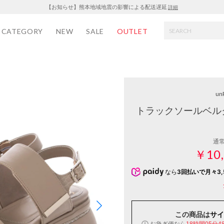
【お知らせ】熊本地域地震の影響による配送遅延
詳細
CATEGORY
NEW
SALE
OUTLET
un
トラックソールベル
通
￥10,
なら
3回払いで月々3,
この商品は
サイ
お急ぎ便なら
18時間05分4