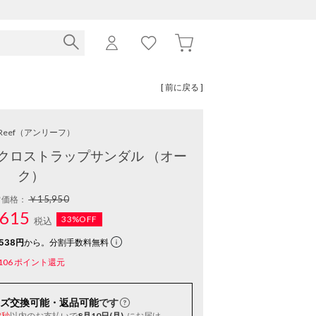
[ 前に戻る ]
Reef
（アンリーフ）
クロストラップサンダル （オー
ク）
￥15,950
常価格：
615
33%OFF
税込
538円
から。分割手数料無料
106
ポイント還元
ズ交換可能・返品可能
です
以内
のお支払いで
8月10日(月)
にお届け
8秒