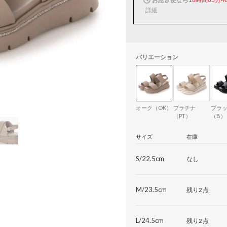
詳細
バリエーション
オーク（OK）
プラチナ
ブラ
（PT）
（B）
サイズ
在庫
S/22.5cm
なし
M/23.5cm
残り2点
L/24.5cm
残り2点