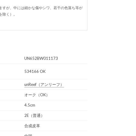
ますが、中には細かな傷やシワ、若干の色落ち等が
を除く）。
UN652BW011173
534166 OK
unReef
（アンリーフ）
オーク（OK）
4.5cm
2E（普通）
合成皮革
中国