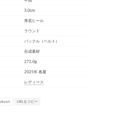
3.0cm
厚底ヒール
ラウンド
バックル（ベルト）
合成素材
271.0g
2025年 春夏
レディース
URLをコピー