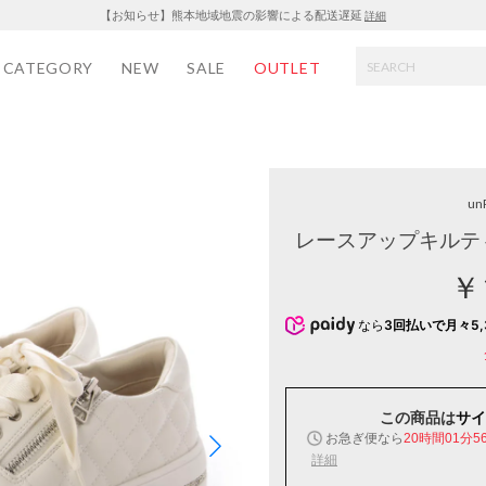
【お知らせ】熊本地域地震の影響による配送遅延
詳細
CATEGORY
NEW
SALE
OUTLET
un
レースアップキルテ
￥
なら
3回払いで月々5,
この商品は
サイ
お急ぎ便なら
20時間01分5
詳細