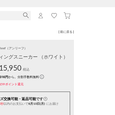
[ 前に戻る ]
Reef
（アンリーフ）
ィングスニーカー （ホワイト）
15,950
税込
316円
から。分割手数料無料
159
ポイント還元
ズ交換可能・返品可能
です
以内
のお支払いで
8月10日(月)
にお届け
5秒