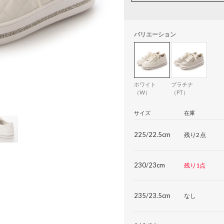
バリエーション
ホワイト
プラチナ
（W）
（PT）
サイズ
在庫
225/22.5cm
残り2点
230/23cm
残り1点
235/23.5cm
なし