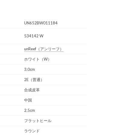
UN652BW011184
534142 W
unReef
（アンリーフ）
ホワイト（W）
3.0cm
2E（普通）
合成皮革
中国
2.5cm
フラットヒール
ラウンド