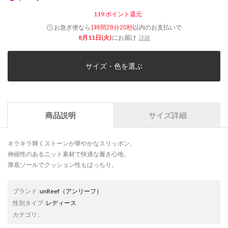
119
ポイント還元
お急ぎ便なら
以内
のお支払いで
1時間28分20秒
8月11日(火)
にお届け
詳細
サイズ・色を選ぶ
商品説明
サイズ詳細
キラキラ輝くストーンが華やかなスリッポン。
伸縮性のあるニット素材で快適な履き心地。
厚底ソールでクッション性もばっちり。
ブランド
:
unReef
（アンリーフ）
性別タイプ
:
レディース
カテゴリ
: