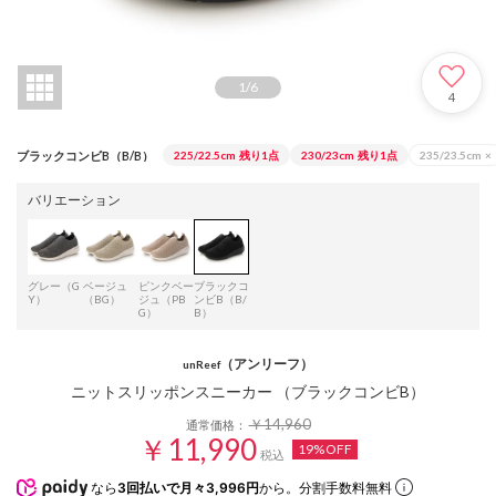
1
/
6
4
ブラックコンビB（B/B）
225/22.5cm
残り1点
230/23cm
残り1点
235/23.5cm
×
バリエーション
グレー（G
ベージュ
ピンクベー
ブラックコ
Y）
（BG）
ジュ（PB
ンビB（B/
G）
B）
（アンリーフ）
unReef
ニットスリッポンスニーカー （ブラックコンビB）
￥14,960
通常価格：
￥11,990
19%OFF
税込
なら
3回払いで月々3,996円
から。分割手数料無料