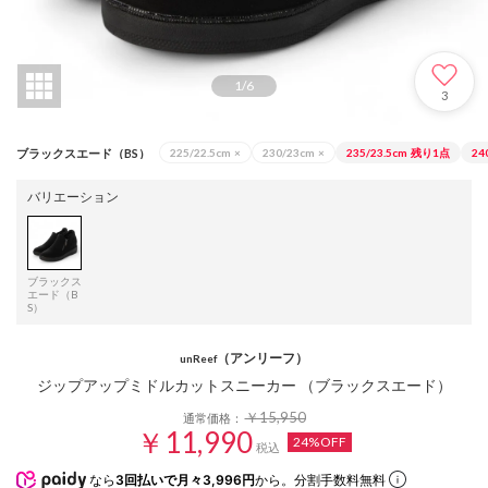
1
/
6
3
ブラックスエード（BS）
225/22.5cm
×
230/23cm
×
235/23.5cm
残り1点
24
バリエーション
ブラックス
エード（B
S）
（アンリーフ）
unReef
ジップアップミドルカットスニーカー （ブラックスエード）
￥15,950
通常価格：
￥11,990
24%OFF
税込
なら
3回払いで月々3,996円
から。分割手数料無料