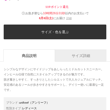
119
ポイント還元
お急ぎ便なら
以内
のお支払いで
10時間26分31秒
8月8日(土)
にお届け
詳細
サイズ・色を選ぶ
商品説明
サイズ詳細
シンプルなデザインにサイドジップをあしらったミドルカットスニーカー。
インヒール仕様で自然にスタイルアップできるのが魅力です。
脱ぎ履きしやすく、すっきりとしたシルエットで大人カジュアルにマッチ。
安定感のあるソールが歩きやすさをサポートし、デイリー使いに最適な一足
です。
ブランド
:
unReef
（アンリーフ）
性別タイプ
:
レディース