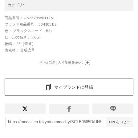
カテゴリ
:
商品番号
： UN652BW011261
ブランド商品番号
： 534185 BS
色
： ブラックスエード（BS）
ヒールの高さ
： 7.0cm
靴幅
： 2E（普通）
表素材
： 合成皮革
さらに詳しい情報を表示
マイブランドに登録
URLをコピー