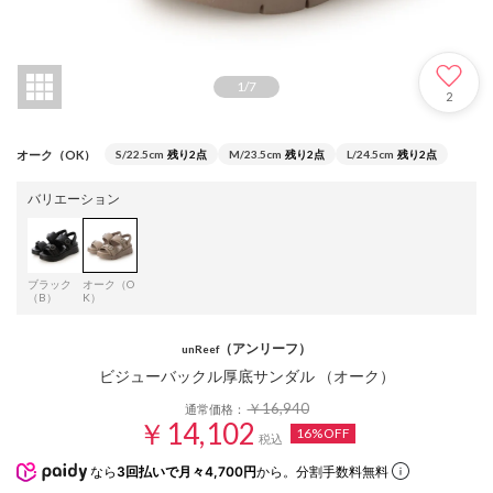
1
/
7
2
オーク（OK）
S/22.5cm
残り2点
M/23.5cm
残り2点
L/24.5cm
残り2点
バリエーション
ブラック
オーク（O
（B）
K）
（アンリーフ）
unReef
ビジューバックル厚底サンダル （オーク）
￥16,940
通常価格：
￥14,102
16%OFF
税込
なら
3回払いで月々4,700円
から。分割手数料無料