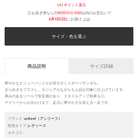
141
ポイント還元
お急ぎ便なら
以内
のお支払いで
23時間40分38秒
8月9日(日)
にお届け
詳細
サイズ・色を選ぶ
商品説明
サイズ詳細
華やかなビジューバックルが目を引くスポーツサンダル。
きらめきをプラスし、カジュアルながらも上品な印象に仕上げています。
厚みのあるソールで安定感があり、スタイルアップ効果も◎。
デイリーからお出かけまで、足元に華やかさを添える一足です。
ブランド
:
unReef
（アンリーフ）
性別タイプ
:
レディース
カテゴリ
: