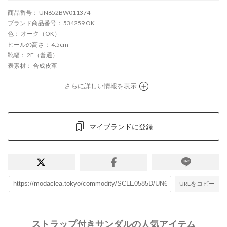
商品番号
： UN652BW011374
ブランド商品番号
： 534259 OK
色
： オーク（OK）
ヒールの高さ
： 4.5cm
靴幅
： 2E（普通）
表素材
： 合成皮革
さらに詳しい情報を表示
マイブランドに登録
URLをコピー
ストラップ付きサンダルの人気アイテム