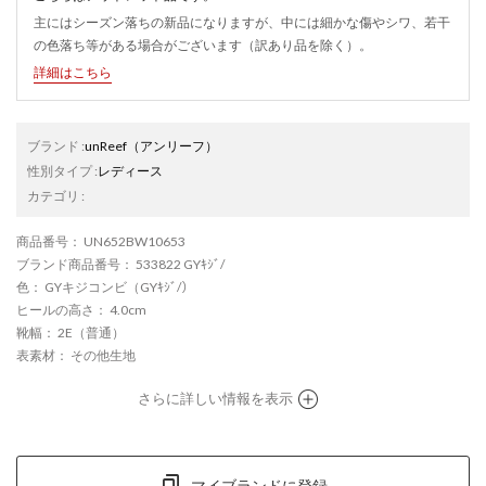
主にはシーズン落ちの新品になりますが、中には細かな傷やシワ、若干
の色落ち等がある場合がございます（訳あり品を除く）。
詳細はこちら
ブランド
:
unReef
（アンリーフ）
性別タイプ
:
レディース
カテゴリ
:
商品番号
： UN652BW10653
ブランド商品番号
： 533822 GYｷｼﾞ/
色
： GYキジコンビ（GYｷｼﾞ/）
ヒールの高さ
： 4.0cm
靴幅
： 2E（普通）
表素材
： その他生地
さらに詳しい情報を表示
マイブランドに登録