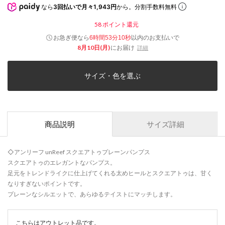
なら
3回払いで月々1,943円
から。分割手数料無料
58
ポイント還元
お急ぎ便なら
以内
のお支払いで
6時間53分09秒
8月10日(月)
にお届け
詳細
サイズ・色を選ぶ
商品説明
サイズ詳細
◇アンリーフ unReef スクエアトゥプレーンパンプス
スクエアトゥのエレガントなパンプス。
足元をトレンドライクに仕上げてくれる太めヒールとスクエアトゥは、甘く
なりすぎないポイントです。
プレーンなシルエットで、あらゆるテイストにマッチします。
こちらはアウトレット品です。