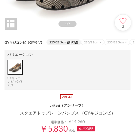
1
/
7
2
GYキジコンビ（GYｷｼﾞ/）
225/22.5cm
残り2点
230/23cm
×
235/23.5cm
×
2
バリエーション
GYキジコ
ンビ（GYｷ
ｼﾞ/）
（アンリーフ）
unReef
スクエアトゥプレーンパンプス （GYキジコンビ）
￥14,960
通常価格：
￥5,830
61%OFF
税込