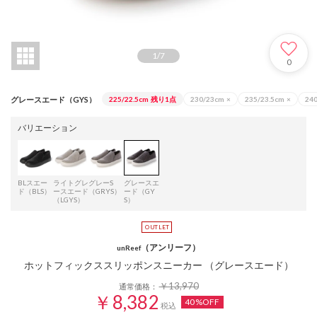
1
/
7
0
グレースエード（GYS）
225/22.5cm
残り1点
230/23cm
×
235/23.5cm
×
24
バリエーション
BLスエー
ライトグレ
グレーS
グレースエ
ド（BLS）
ースエード
（GRYS）
ード（GY
（LGYS）
S）
（アンリーフ）
unReef
ホットフィックススリッポンスニーカー （グレースエード）
￥13,970
通常価格：
￥8,382
40%OFF
税込