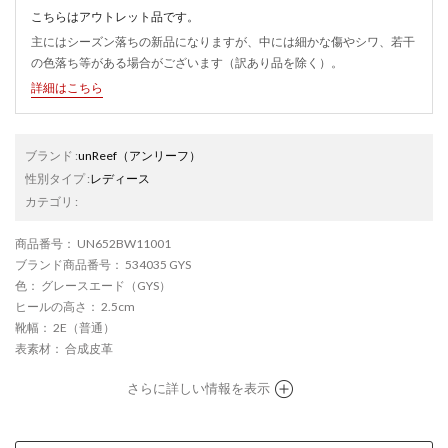
こちらはアウトレット品です。
主にはシーズン落ちの新品になりますが、中には細かな傷やシワ、若干
の色落ち等がある場合がございます（訳あり品を除く）。
詳細はこちら
ブランド
:
unReef
（アンリーフ）
性別タイプ
:
レディース
カテゴリ
:
商品番号
： UN652BW11001
ブランド商品番号
： 534035 GYS
色
： グレースエード（GYS）
ヒールの高さ
： 2.5cm
靴幅
： 2E（普通）
表素材
： 合成皮革
さらに詳しい情報を表示