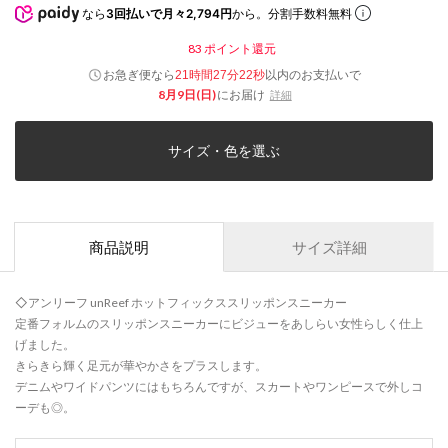
なら
3回払いで月々2,794円
から。分割手数料無料
83
ポイント還元
お急ぎ便なら
以内
のお支払いで
21時間27分22秒
8月9日(日)
にお届け
詳細
サイズ・色を選ぶ
商品説明
サイズ詳細
◇アンリーフ unReef ホットフィックススリッポンスニーカー
定番フォルムのスリッポンスニーカーにビジューをあしらい女性らしく仕上
げました。
きらきら輝く足元が華やかさをプラスします。
デニムやワイドパンツにはもちろんですが、スカートやワンピースで外しコ
ーデも◎。