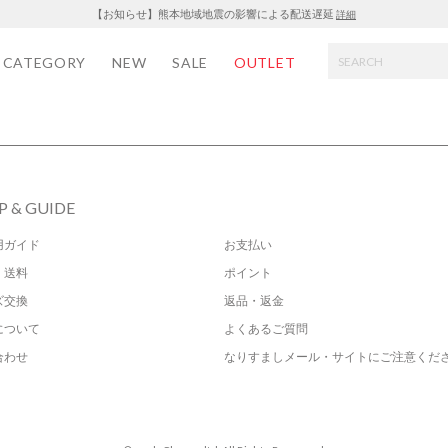
【お知らせ】熊本地域地震の影響による配送遅延
詳細
CATEGORY
NEW
SALE
OUTLET
P & GUIDE
用ガイド
お支払い
・送料
ポイント
ズ交換
返品・返金
について
よくあるご質問
合わせ
なりすましメール・サイトにご注意くだ