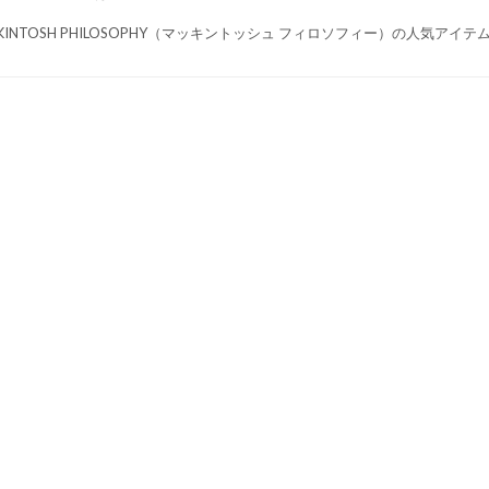
KINTOSH PHILOSOPHY（マッキントッシュ フィロソフィー）の人気ア