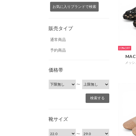
お気に入りブランドで検索
販売タイプ
通常商品
23%
予約商品
MAC
メッシ
価格帯
〜
靴サイズ
〜