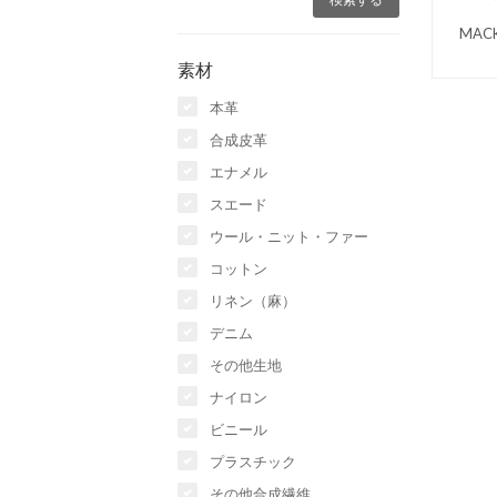
MAC
素材
本革
合成皮革
エナメル
スエード
ウール・ニット・ファー
コットン
リネン（麻）
デニム
その他生地
ナイロン
ビニール
プラスチック
その他合成繊維