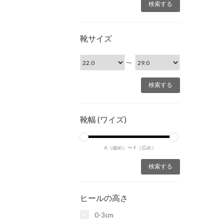
靴サイズ
〜
靴幅 (ワイズ)
A（細め）〜
F（広め）
ヒールの高さ
0-3cm