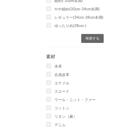
細め(-30cm未満)
やや細め(30cm-34cm未満)
レギュラー(34cm-38cm未満)
ゆったりめ(38cm-)
素材
本革
合成皮革
エナメル
スエード
ウール・ニット・ファー
コットン
リネン（麻）
デニム