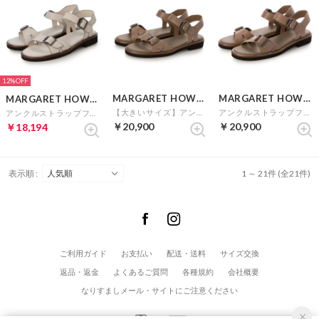
12%
MARGARET HOWELL idea
MARGARET HOWELL idea
MARGARET HOWELL idea
【大きいサイズ】アンクルストラップフラットサンダル （オーク）
アンクルストラップフラットサンダル （オーク）
アンクルストラップフラットサンダル （アイボリー）
￥20,900
￥20,900
￥18,194
表示順 :
1 ～ 21件 (全21件)
ご利用ガイド
お支払い
配送・送料
サイズ交換
返品・返金
よくあるご質問
各種規約
会社概要
なりすましメール・サイトにご注意ください