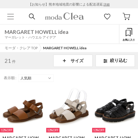
【お知らせ】熊本地域地震の影響による配送遅延
詳細
MARGARET HOWELL idea
マーガレット・ハウエル アイデア
お気に入り
モーダ・クレア TOP
MARGARET HOWELL idea
21
絞り込む
サイズ
件
表示順 :
12%
12%
13%
MARGARET HOWELL idea
MARGARET HOWELL idea
MARGARET HOWELL idea