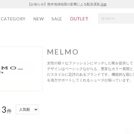
【お知らせ】熊本地域地震の影響による配送遅延
詳細
CATEGORY
NEW
SALE
OUTLET
MELMO
女性の様々なファッションにマッチした靴を提供してく
デザインはベーシックながらも、豊富なカラー展開と
だスタイルに定評のあるブランドです。機能的な面に
を強力サポートしてくれるシューズが揃っています。
3
：
件