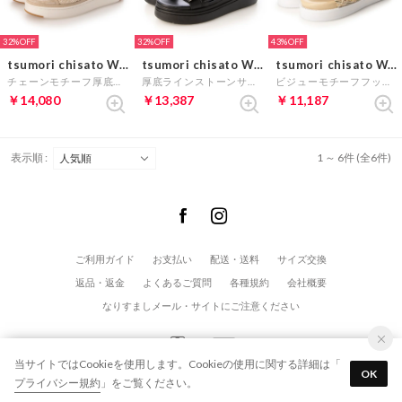
32%
32%
43%
tsumori chisato WALK
tsumori chisato WALK
tsumori chisato WALK
チェーンモチーフ厚底サンダル （ベージュ）
厚底ラインストーンサンダル （ブラック）
ビジューモチーフフットベッドサンダル （ベージュコンビ）
￥14,080
￥13,387
￥11,187
表示順 :
1 ～ 6件 (全6件)
ご利用ガイド
お支払い
配送・送料
サイズ交換
返品・返金
よくあるご質問
各種規約
会社概要
なりすましメール・サイトにご注意ください
当サイトではCookieを使用します。Cookieの使用に関する詳細は「
OK
プライバシー規約
」をご覧ください。
© modaClea co.,ltd. All Rights Reserved.