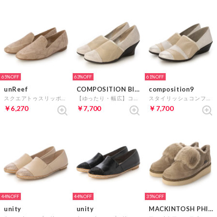
65%
63%
61%
unReef
COMPOSITION Blow
composition9
スクエアトゥスリッポンシューズ （BGヘビ）
【ゆったり・幅広】コンフォートチュールスリッポンシューズ （ゴールド）
スタイリッシュコンフォートスリッポンシューズ （ゴールド）
￥6,270
￥7,700
￥7,700
44%
44%
35%
unity
unity
MACKINTOSH PHILOSOPHY