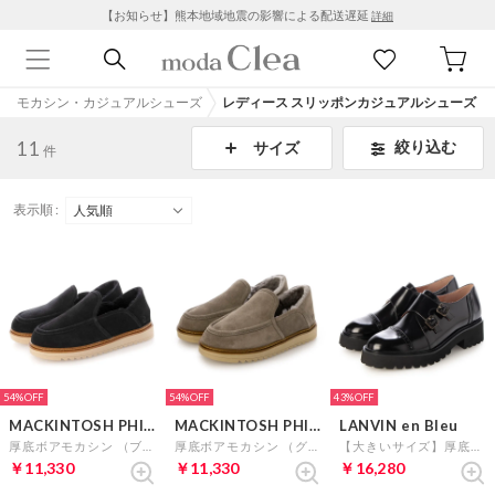
【お知らせ】熊本地域地震の影響による配送遅延
詳細
モカシン・カジュアルシューズ
レディース スリッポンカジュアルシューズ
11
絞り込む
サイズ
件
表示順 :
54%
54%
43%
MACKINTOSH PHILOSOPHY
MACKINTOSH PHILOSOPHY
LANVIN en Bleu
厚底ボアモカシン （ブラックスエード）
厚底ボアモカシン （グレースエード）
【大きいサイズ】厚底モンクストラップシューズ （Bガラス）
￥11,330
￥11,330
￥16,280