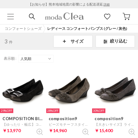
【お知らせ】熊本地域地震の影響による配送遅延
詳細
コンフォートシューズ
レディース コンフォートパンプス (グレー / 灰色)
3
絞り込む
サイズ
件
表示順 :
29%
28%
30%
COMPOSITION Blow
composition9
composition9
【ゆったり・幅広】コンフォートバレエシューズ （グレー）
ビーズモチーフスタイリッシュコンフォートウェッジパンプス （グレースエード）
【大きいサイズ】ラインストーンモチーフスタイリッシュコンフォートパンプス （グレー）
￥13,970
￥14,960
￥15,400