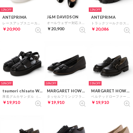
12%
12%
J&M DAVIDSON
ANTEPRIMA
ANTEPRIMA
オールウェザー対応スタッズヒールカッターパンプス （ブラックエナメル）
レースアップスニーカー （ホワイトH）
トラックソールクロスストラップスポーツサンダル （ブラック）
￥20,900
￥20,900
￥20,086
16%
26%
31%
tsumori chisato WALK
MARGARET HOWELL idea
MARGARET HOWELL idea
厚底グルカサンダル （ブラック）
タッセルフリンジフラットシューズ （ブラック）
ベルテッドローファー （ブラック）
￥19,910
￥19,910
￥19,910