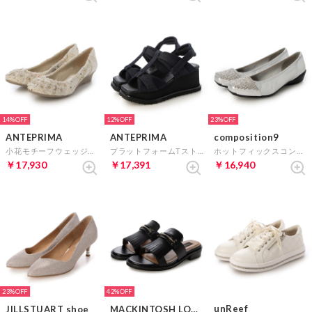
14%
12%
23%
ANTEPRIMA
ANTEPRIMA
composition9
小花モチーフウェッジヒールパンプス （IVキジ）
プラットフォームTストラップサンダル （ネイビー）
ホットフィックスコンフォートパンプス （シルバー）
￥17,930
￥17,391
￥16,940
23%
42%
unReef
JILLSTUART shoe
MACKINTOSH LONDON