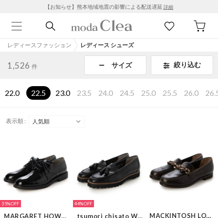
【お知らせ】熊本地域地震の影響による配送遅延
詳細
レディースファッション
レディース シューズ
1,526
絞り込む
サイズ
件
22.0
22.5
23.0
23.5
24.0
24.5
25.0
25.5
26.0
26.
表示順 :
35%
44%
MACKINTOSH LONDON
MARGARET HOWELL idea
tsumori chisato WALK