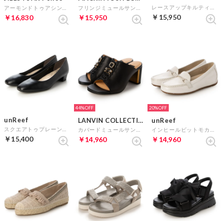
レースアップキルティングスニーカー （ホワイト）
アーモンドトゥアシンメトリーパンプス （ゴールド）
フリンジミュールサンダル （ブラック）
￥15,950
￥16,830
￥15,950
44%
20%
unReef
LANVIN COLLECTION
unReef
スクエアトゥプレーンパンプス （ブラック）
カバードミュールサンダル （ブラック）
インヒールビットモカシン （プラチナ）
￥15,400
￥14,960
￥14,960