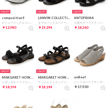
41%
12%
12%
composition9
LANVIN COLLECTION
ANTEPRIMA
ビジューバックルコンフォートパンプス （シルバー）
ダブルバックルツイードサンダル （ブラック）
小花モチーフフラットサンダル （ブラック）
￥12,980
￥19,294
￥18,260
20%
12%
unReef
MARGARET HOWELL idea
MARGARET HOWELL idea
ニットカバードサンダル （ライトグレー）
リボンモチーフフラットサンダル （ブラック）
アンクルストラップフラットサンダル （ブラック）
￥17,930
￥18,194
￥18,194