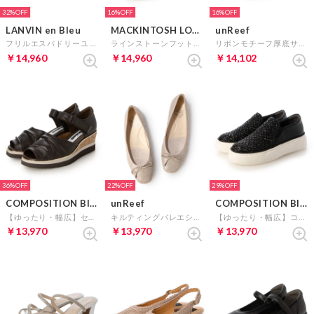
32%
16%
16%
LANVIN en Bleu
MACKINTOSH LONDON
unReef
フリルエスパドリーユ （ベージュ）
ラインストーンフットベッドサンダル （ライトグレー）
リボンモチーフ厚底サンダル （ブラックST）
￥14,960
￥14,960
￥14,102
36%
22%
29%
COMPOSITION Blow
unReef
COMPOSITION Blow
【ゆったり・幅広】セパレートオープントゥパンプス （ダークブラウン）
キルティングバレエシューズ （オークM）
【ゆったり・幅広】コンフォートメッシュスリッポンスニーカー （ブラック）
￥13,970
￥13,970
￥13,970