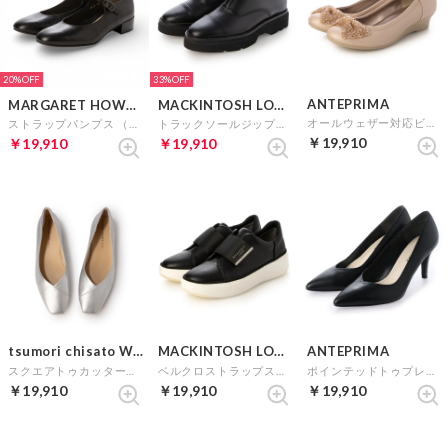
20%
33%
ANTEPRIMA
MARGARET HOWELL idea
MACKINTOSH LONDON
オールウェザー対応ビーズリボンウェッジパンプス （ピンクゴールド）
ストラップパンプス （ブラック）
トラックソールジップアップシューズ （ブラック）
￥19,910
￥19,910
￥19,910
tsumori chisato WALK
MACKINTOSH LONDON
ANTEPRIMA
スクエアトゥカッターパンプス （シルバー）
ベルクロストラップスニーカー （ブラック）
ポインテッドトゥプレーンパンプス （ブラック）
￥19,910
￥19,910
￥19,910