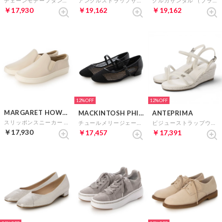
チェーンモチーフタンクソールローファー （Bガラス）
アンクルストラップサンダル （ブラウン）
グルカサンダル （ブラウン）
￥17,930
￥19,162
￥19,162
12%
12%
MARGARET HOWELL idea
MACKINTOSH PHILOSOPHY
ANTEPRIMA
スリッポンスニーカー （アイボリー）
チュールメリージェーンパンプス （ブラック）
ビジューストラップウェッジサンダル （ホワイトH）
￥17,930
￥17,457
￥17,391