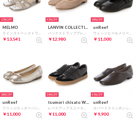
15%
43%
38%
MELMO
LANVIN COLLECTION
unReef
ラインストーンストラップミュールサンダル （シルバー）
バックストラップブレイドパンプス （ベージュ）
ウェッジヒールメリージェーンパンプス （ブラック）
￥13,541
￥12,980
￥11,000
38%
54%
41%
unReef
tsumori chisato WALK
unReef
フリンジカッターパンプス （プラチナ）
レースアップスニーカー （ブラックコンビ）
カバードスリッポンシューズ （ワインブラウン）
￥11,000
￥11,000
￥9,900