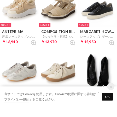
18%
36%
15%
ANTEPRIMA
COMPOSITION Blow
MARGARET HOWELL idea
厚底レースアップススニーカー （ベージュ）
【ゆったり・幅広】シャーリングコンフォートサンダル （ゴールド）
レースアップレザースニーカー （ブラック）
￥16,940
￥13,970
￥15,950
37%
20%
32%
当サイトではCookieを使用します。Cookieの使用に関する詳細は「
tsumori chisato WALK
MARGARET HOWELL idea
ANTEPRIMA
OK
プライバシー規約
」をご覧ください。
レースアップレザースニーカー （シルバー）
レースアップレザースニーカー （アイボリー）
リボンモチーフチュールフラットパンプス （ブラック）
￥14,960
￥14,960
￥14,960