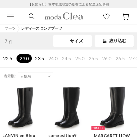
【お知らせ】熊本地域地震の影響による配送遅延
詳細
ブーツ
レディース ロングブーツ
7
絞り込む
サイズ
件
22.5
23.0
23.5
24.0
24.5
25.0
25.5
26.0
26.5
27.
表示順 :
20%
LANVIN en Bleu
composition9
MARGARET HOWELL idea